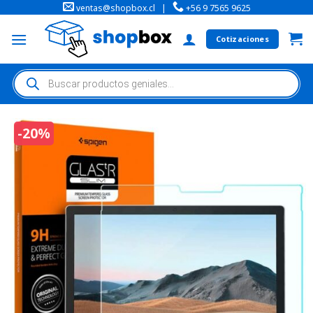
ventas@shopbox.cl
|
+56 9 7565 9625
Cotizaciones
-20%