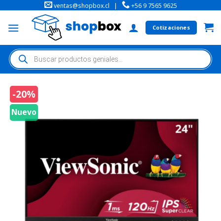
ventas@shopbox.cl
|
+56 9 7565 9625
Cotizaciones
-20%
Nuevo