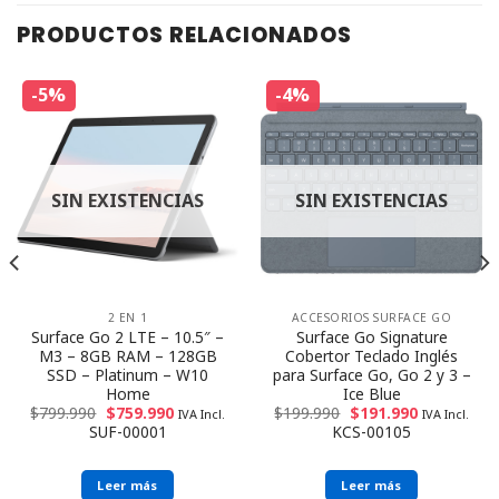
PRODUCTOS RELACIONADOS
-5%
-4%
SIN EXISTENCIAS
SIN EXISTENCIAS
2 EN 1
ACCESORIOS SURFACE GO
Surface Go 2 LTE – 10.5″ –
Surface Go Signature
M3 – 8GB RAM – 128GB
Cobertor Teclado Inglés
SSD – Platinum – W10
para Surface Go, Go 2 y 3 –
Home
Ice Blue
$
799.990
$
759.990
$
199.990
$
191.990
IVA Incl.
IVA Incl.
SUF-00001
KCS-00105
Leer más
Leer más