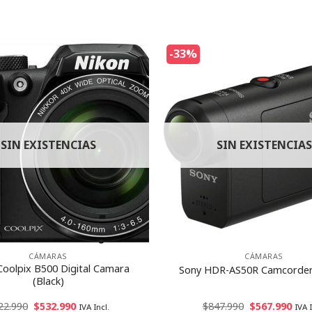
-33%
SIN EXISTENCIAS
SIN EXISTENCIAS
CÁMARAS
CÁMARAS
Coolpix B500 Digital Camara
Sony HDR-AS50R Camcorder 
(Black)
22.990
$
532.990
$
847.990
$
567.990
IVA Incl.
IVA I