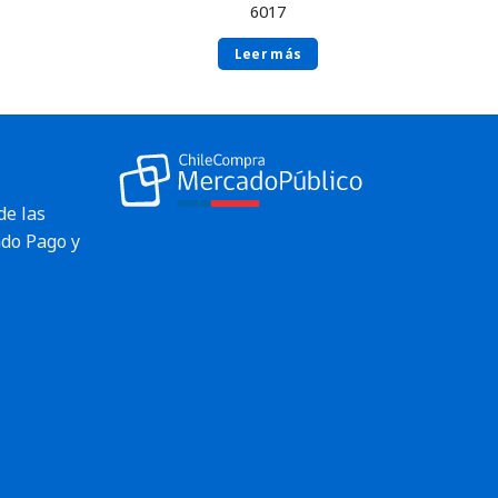
6017
Leer más
de las
do Pago y