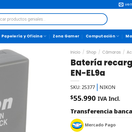
ven
Papelería y Oficina
Zona Gamer
Computación
Ma
Inicio
/
Shop
/
Cámaras
/
Ac
Batería recarg
EN-EL9a
SKU: 25377
NIKON
55.990
$
IVA Incl.
Transferencia banca
Mercado Pago