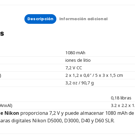
Descripción
Información adicional
es
1080 mAh
iones de litio
7,2 V CC
)
2 x 1,2 x 0,6″ / 5 x 3 x 1,5 cm
3,2 oz / 90,7 g
0,18 libras
AnxAl)
3.2 x 2.2 x 1
de Nikon
proporciona 7,2 V y puede almacenar 1080 mAh de e
maras digitales Nikon D5000, D3000, D40 y D60 SLR.