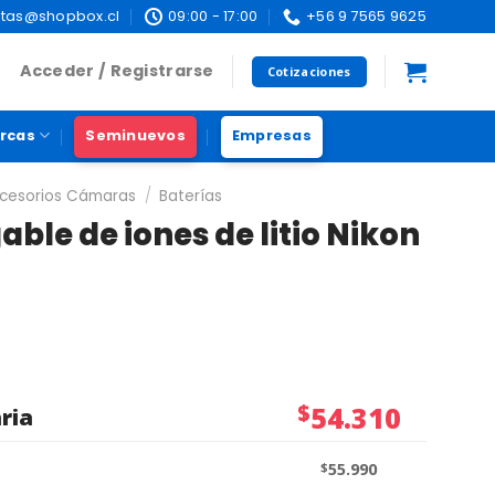
tas@shopbox.cl
09:00 - 17:00
+56 9 7565 9625
Acceder / Registrarse
Cotizaciones
rcas
Seminuevos
Empresas
cesorios Cámaras
/
Baterías
able de iones de litio Nikon
$
54.310
ria
$
55.990