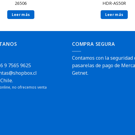
26506
HDR-AS50R
Leer más
Leer más
TANOS
COMPRA SEGURA
Contamos con la seguridad 
6 9 7565 9625
pasarelas de pago de Merca
ntas@shopbox.cl
Getnet.
Chile.
 online, no ofrecemos venta