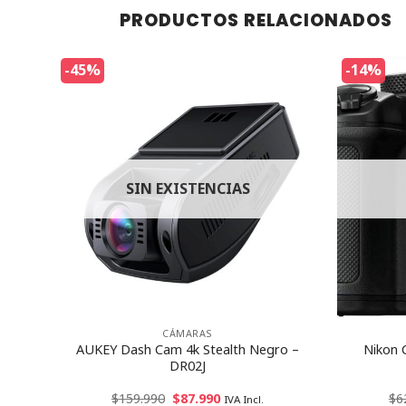
PRODUCTOS RELACIONADOS
-45%
-14%
SIN EXISTENCIAS
CÁMARAS
n
AUKEY Dash Cam 4k Stealth Negro –
Nikon 
ng
DR02J
$
159.990
$
87.990
$
6
IVA Incl.