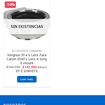
-14%
SIN EXISTENCIAS
ACCESORIOS CÁMARAS
Yongnuo Ef-e Ii Lens Para
Canon Ef/ef-s Lens A Sony
E-mount
$
166.990
$
142.990
IVA Incl.
EF-E II/WHITE
Leer más