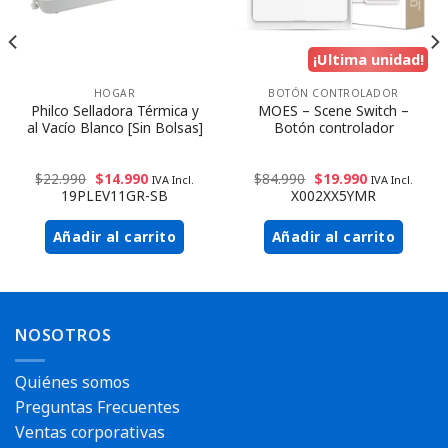
¡Ultima unidad!
HOGAR
BOTÓN CONTROLADOR
Philco Selladora Térmica y
MOES – Scene Switch –
al Vacío Blanco [Sin Bolsas]
Botón controlador
$
22.990
$
14.990
$
84.990
$
19.990
IVA Incl.
IVA Incl.
19PLEV11GR-SB
X002XX5YMR
Añadir al carrito
Añadir al carrito
Envío rápido
Envío rápido
NOSOTROS
Quiénes somos
Preguntas Frecuentes
Ventas corporativas