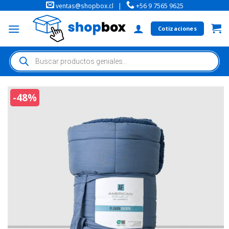
ventas@shopbox.cl
|
+56 9 7565 9625
Cotizaciones
-48%