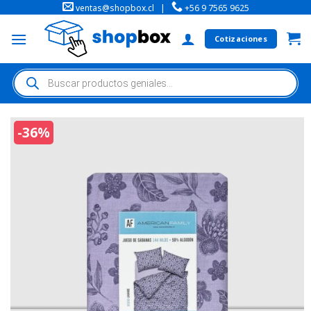
ventas@shopbox.cl
|
+56 9 7565 9625
Cotizaciones
-36%