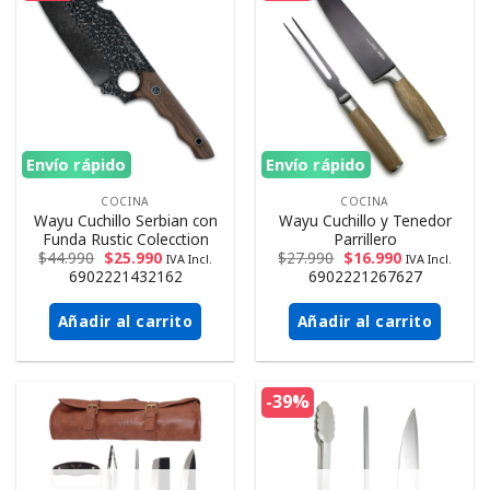
Envío rápido
Envío rápido
COCINA
COCINA
Wayu Cuchillo Serbian con
Wayu Cuchillo y Tenedor
Funda Rustic Colecction
Parrillero
$
44.990
$
25.990
$
27.990
$
16.990
IVA Incl.
IVA Incl.
6902221432162
6902221267627
Añadir al carrito
Añadir al carrito
-39%