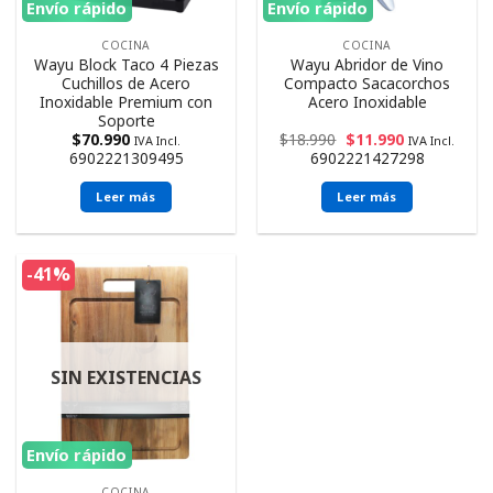
Envío rápido
Envío rápido
COCINA
COCINA
Wayu Block Taco 4 Piezas
Wayu Abridor de Vino
Cuchillos de Acero
Compacto Sacacorchos
Inoxidable Premium con
Acero Inoxidable
Soporte
$
70.990
$
18.990
$
11.990
IVA Incl.
IVA Incl.
6902221309495
6902221427298
Leer más
Leer más
-41%
SIN EXISTENCIAS
Envío rápido
COCINA