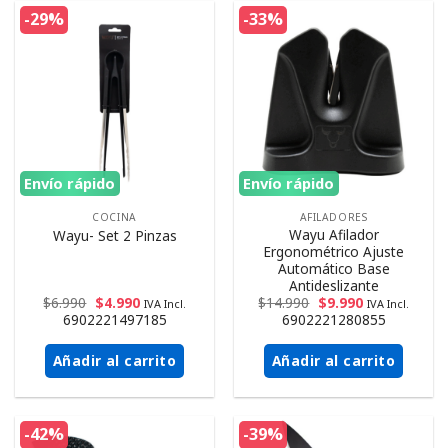
-29%
-33%
Envío rápido
Envío rápido
COCINA
AFILADORES
Wayu Afilador
Wayu- Set 2 Pinzas
Ergonométrico Ajuste
Automático Base
Antideslizante
$
6.990
$
4.990
$
14.990
$
9.990
IVA Incl.
IVA Incl.
6902221497185
6902221280855
Añadir al carrito
Añadir al carrito
-42%
-39%