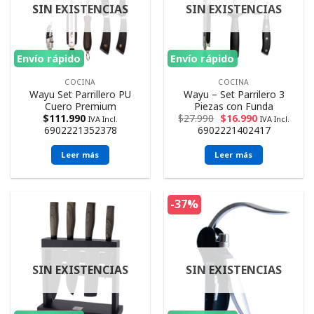
SIN EXISTENCIAS
SIN EXISTENCIAS
Envío rápido
Envío rápido
COCINA
COCINA
Wayu Set Parrillero PU
Wayu – Set Parrilero 3
Cuero Premium
Piezas con Funda
$
111.990
$
27.990
$
16.990
IVA Incl.
IVA Incl.
6902221352378
6902221402417
Leer más
Leer más
-37%
SIN EXISTENCIAS
SIN EXISTENCIAS