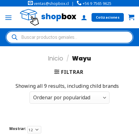
ventas@shopbox.cl
|
+56 9 7565 9625
Cotizaciones
Inicio
/
Wayu
FILTRAR
Showing all 9 results, including child brands
Mostrar: