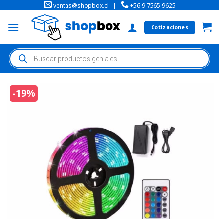
ventas@shopbox.cl
|
+56 9 7565 9625
Cotizaciones
-19%