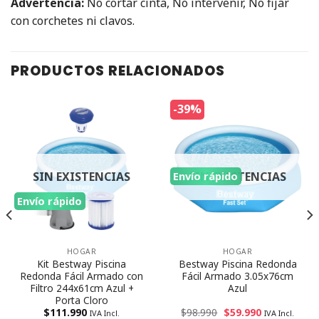
Advertencia:
No cortar cinta, No intervenir, No fijar
con corchetes ni clavos.
PRODUCTOS RELACIONADOS
-39%
SIN EXISTENCIAS
SIN EXISTENCIAS
Envío rápido
Envío rápido
Kit
HOGAR
HOGAR
Kit Bestway Piscina
Bestway Piscina Redonda
Redonda Fácil Armado con
Fácil Armado 3.05x76cm
Filtro 244x61cm Azul +
Azul
Porta Cloro
$
111.990
$
98.990
$
59.990
IVA Incl.
IVA Incl.