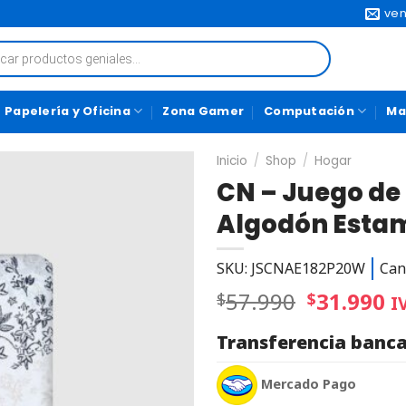
ven
Papelería y Oficina
Zona Gamer
Computación
Ma
Inicio
/
Shop
/
Hogar
CN – Juego de
Algodón Estam
SKU: JSCNAE182P20W
Can
57.990
31.990
$
$
I
Transferencia banca
Mercado Pago