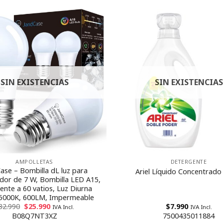
SIN EXISTENCIAS
SIN EXISTENCIAS
AMPOLLETAS
DETERGENTE
ase – Bombilla dL luz para
Ariel Líquido Concentrado 
dor de 7 W, Bombilla LED A15,
ente a 60 vatios, Luz Diurna
 5000K, 600LM, Impermeable
32.990
$
25.990
$
7.990
IVA Incl.
IVA Incl.
B08Q7NT3XZ
7500435011884