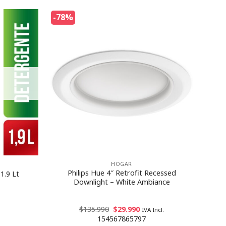
-78%
HOGAR
Philips Hue 4″ Retrofit Recessed
1.9 Lt
Downlight – White Ambiance
$
135.990
$
29.990
IVA Incl.
154567865797