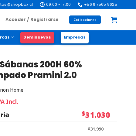
tas@shopbox.cl
09:00 - 17:00
+56 9 7565 9625
Acceder / Registrarse
Cotizaciones
rcas
Seminuevos
Empresas
 Sábanas 200H 60%
pado Pramini 2.0
non Home
VA Incl.
$
31.030
ria
$
31.990