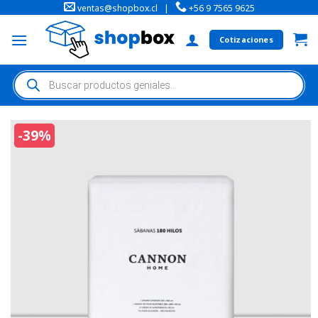
ventas@shopbox.cl
|
+56 9 7565 9625
Cotizaciones
-39%