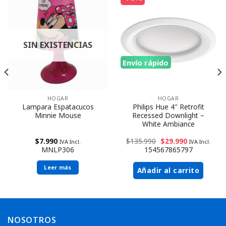
SIN EXISTENCIAS
Envío rápido
HOGAR
HOGAR
Lampara Espatacucos
Philips Hue 4″ Retrofit
Minnie Mouse
Recessed Downlight –
White Ambiance
$
7.990
$
135.990
$
29.990
IVA Incl.
IVA Incl.
MNLP306
154567865797
Leer más
Añadir al carrito
NOSOTROS