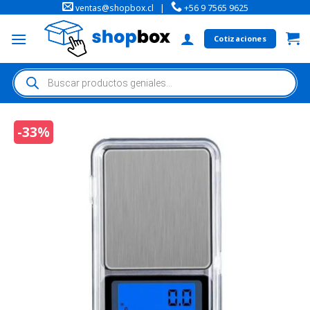
ventas@shopbox.cl
|
+56 9 7565 9625
Cotizaciones
-33%