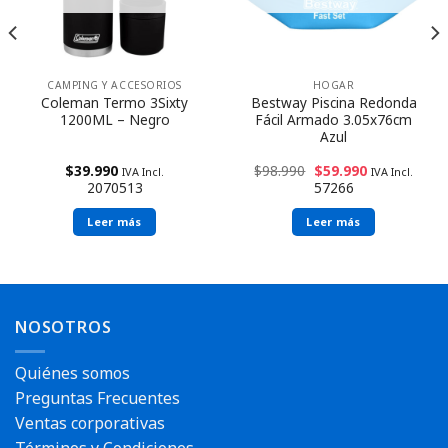
CAMPING Y ACCESORIOS
HOGAR
Coleman Termo 3Sixty
Bestway Piscina Redonda
1200ML – Negro
Fácil Armado 3.05x76cm
Azul
$
39.990
$
98.990
$
59.990
IVA Incl.
IVA Incl.
2070513
57266
Leer más
Leer más
Envío rápido
Envío rápido
NOSOTROS
Quiénes somos
Preguntas Frecuentes
Ventas corporativas