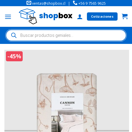
ventas@shopbox.cl
|
+56 9 7565 9625
Cotizaciones
-45%