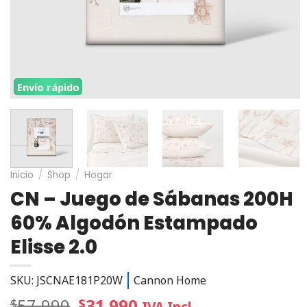
Envío rápido
Inicio
/
Shop
/
Hogar
CN – Juego de Sábanas 200H
60% Algodón Estampado
Elisse 2.0
SKU: JSCNAE181P20W
Cannon Home
57.990
31.990
$
$
IVA Incl.