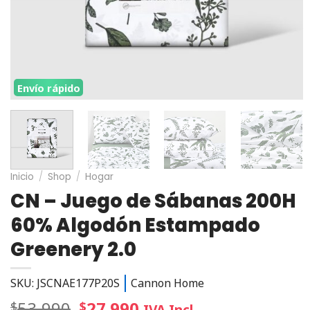
Envío rápido
Inicio
/
Shop
/
Hogar
CN – Juego de Sábanas 200H
60% Algodón Estampado
Greenery 2.0
SKU: JSCNAE177P20S
Cannon Home
53.990
27.990
$
$
IVA Incl.