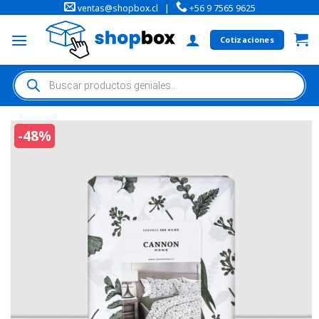
ventas@shopbox.cl
|
+56 9 7565 9625
Cotizaciones
-48%