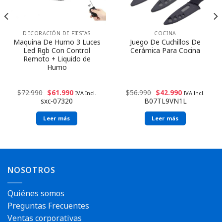
DECORACIÓN DE FIESTAS
COCINA
Maquina De Humo 3 Luces
Juego De Cuchillos De
Led Rgb Con Control
Cerámica Para Cocina
Remoto + Liquido de
Humo
$
72.990
$
61.990
$
56.990
$
42.990
IVA Incl.
IVA Incl.
sxc-07320
B07TL9VN1L
Leer más
Leer más
NOSOTROS
Quiénes somos
Preguntas Frecuentes
Ventas corporativas