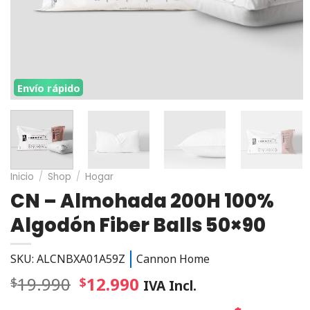
Envío rápido
Inicio
/
Shop
/
Hogar
CN – Almohada 200H 100%
Algodón Fiber Balls 50×90
SKU: ALCNBXA01A59Z
Cannon Home
19.990
12.990
$
$
IVA Incl.