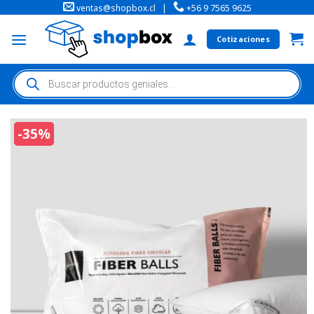
ventas@shopbox.cl
|
+56 9 7565 9625
Cotizaciones
-35%