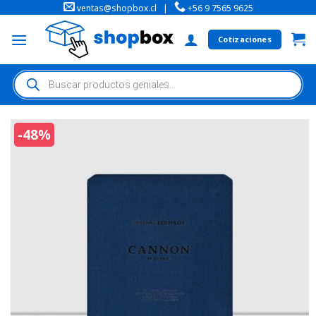
ventas@shopbox.cl
|
+56 9 7565 9625
Cotizaciones
-48%