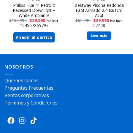
Philips Hue 4″ Retrofit
Bestway Piscina Redonda
Recessed Downlight –
Fácil Armado 2.44x61cm
White Ambiance
Azul
$
135.990
$
29.990
$
62.990
$
39.990
IVA Incl.
IVA Incl.
154567865797
57448
Leer más
Añadir al carrito
Envío rápido
Envío rápido
NOSOTROS
Quiénes somos
Preguntas Frecuentes
Ventas corporativas
Términos y Condiciones