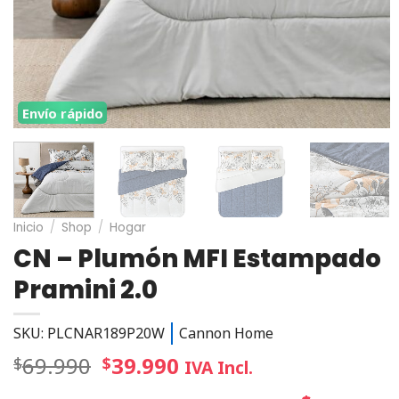
Envío rápido
Inicio
/
Shop
/
Hogar
CN – Plumón MFI Estampado
Pramini 2.0
SKU: PLCNAR189P20W
Cannon Home
69.990
39.990
$
$
IVA Incl.