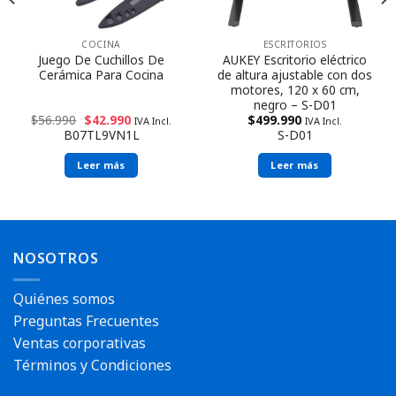
COCINA
ESCRITORIOS
Juego De Cuchillos De
AUKEY Escritorio eléctrico
Cerámica Para Cocina
de altura ajustable con dos
motores, 120 ​​x 60 cm,
negro – S-D01
$
56.990
$
42.990
$
499.990
IVA Incl.
IVA Incl.
B07TL9VN1L
S-D01
Leer más
Leer más
NOSOTROS
Quiénes somos
Preguntas Frecuentes
Ventas corporativas
Términos y Condiciones