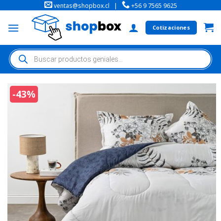
ventas@shopbox.cl
|
+56 9 7565 9625
Cotizaciones
-43%