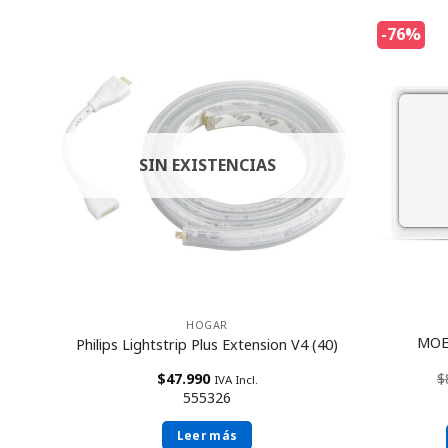
-76%
SIN EXISTENCIAS
HOGAR
ara
MOES
Philips Lightstrip Plus Extension V4 (40)
$
47.990
$
IVA Incl.
555326
Leer más