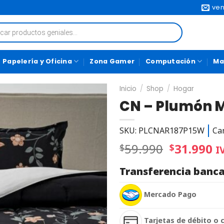
ven
Papelería y Oficina
Zona Gamer
Computación
Ma
Inicio
/
Shop
/
Hogar
CN – Plumón M
SKU: PLCNAR187P15W
Ca
59.990
31.990
$
$
I
Transferencia banca
Mercado Pago
Tarjetas de débito o 