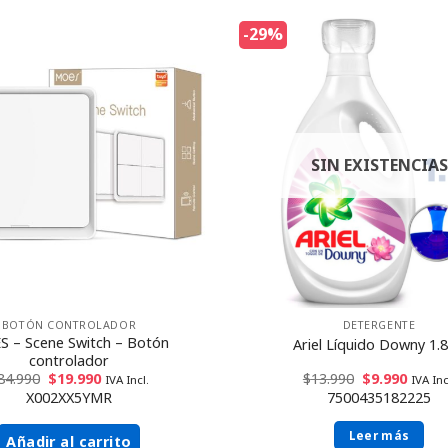
-29%
SIN EXISTENCIAS
BOTÓN CONTROLADOR
DETERGENTE
 – Scene Switch – Botón
Ariel Líquido Downy 1.8
controlador
84.990
$
19.990
$
13.990
$
9.990
IVA Incl.
IVA Inc
X002XX5YMR
7500435182225
Leer más
Añadir al carrito