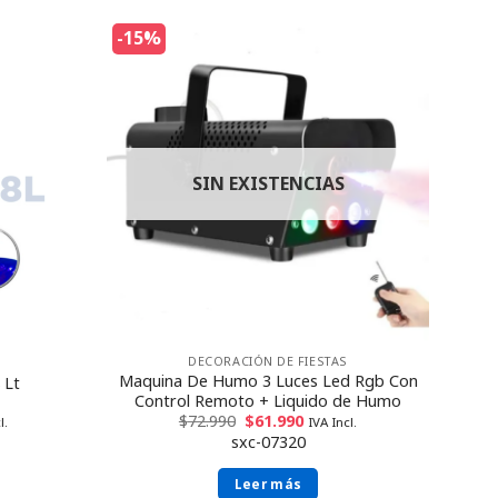
-15%
SIN EXISTENCIAS
DECORACIÓN DE FIESTAS
Maquina De Humo 3 Luces Led Rgb Con
 Lt
Control Remoto + Liquido de Humo
$
72.990
$
61.990
IVA Incl.
l.
sxc-07320
Leer más