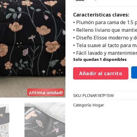
Características claves:
• Plumón para cama de 1.5 p
• Relleno liviano que mantie
• Diseño Elisse moderno y d
• Tela suave al tacto para m
• Fácil lavado y mantenimie
Solo quedan 1 disponibles
Añadir al carrito
¡Ultima unidad!
SKU:
PLCNAR187P15W
Categoría:
Hogar