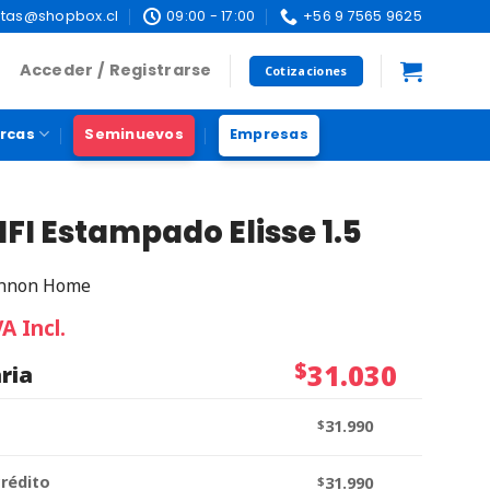
tas@shopbox.cl
09:00 - 17:00
+56 9 7565 9625
Acceder / Registrarse
Cotizaciones
rcas
Seminuevos
Empresas
FI Estampado Elisse 1.5
nnon Home
VA Incl.
$
31.030
ria
$
31.990
crédito
$
31.990