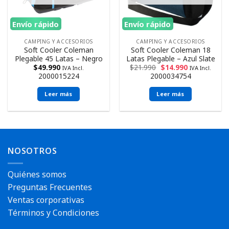
Envío rápido
Envío rápido
CAMPING Y ACCESORIOS
CAMPING Y ACCESORIOS
Soft Cooler Coleman
Soft Cooler Coleman 18
Plegable 45 Latas – Negro
Latas Plegable – Azul Slate
$
49.990
$
21.990
$
14.990
IVA Incl.
IVA Incl.
2000015224
2000034754
Leer más
Leer más
NOSOTROS
Quiénes somos
Preguntas Frecuentes
Ventas corporativas
Términos y Condiciones