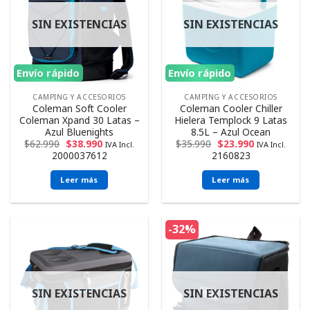
SIN EXISTENCIAS
SIN EXISTENCIAS
Envío rápido
Envío rápido
CAMPING Y ACCESORIOS
CAMPING Y ACCESORIOS
Coleman Soft Cooler
Coleman Cooler Chiller
Coleman Xpand 30 Latas –
Hielera Templock 9 Latas
Azul Bluenights
8.5L – Azul Ocean
$
62.990
$
38.990
$
35.990
$
23.990
IVA Incl.
IVA Incl.
2000037612
2160823
Leer más
Leer más
-32%
SIN EXISTENCIAS
SIN EXISTENCIAS