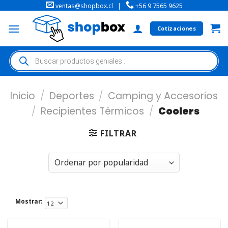
ventas@shopbox.cl
|
+56 9 7565 9625
Cotizaciones
Inicio
/
Deportes
/
Camping y Accesorios
/
Recipientes Térmicos
/
Coolers
FILTRAR
Mostrar: