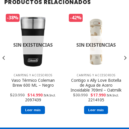
PRODUCTOS RELACIONADOS
-38%
-42%
SIN EXISTENCIAS
SIN EXISTENCIAS
CAMPING Y ACCESORIOS
CAMPING Y ACCESORIOS
Vaso Térmico Coleman
Contigo x Ally Love Botella
Brew 600 ML – Negro
de Agua de Acero
Inoxidable 709ml – Oatmilk
$
23.990
$
14.990
$
30.990
$
17.990
IVA Incl.
IVA Incl.
2097439
2214105
Leer más
Leer más