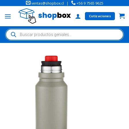
ventas@shopbox.cl
|
+56 9 7565 9625
Cotizaciones