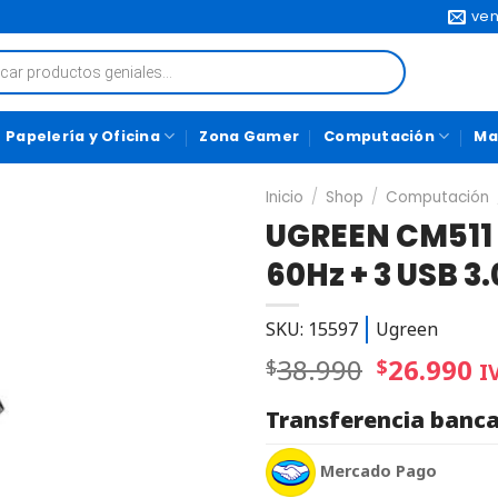
ven
Papelería y Oficina
Zona Gamer
Computación
Ma
Inicio
/
Shop
/
Computación
UGREEN CM511 
60Hz + 3 USB 3
SKU: 15597
Ugreen
38.990
26.990
$
$
I
Transferencia banca
Mercado Pago