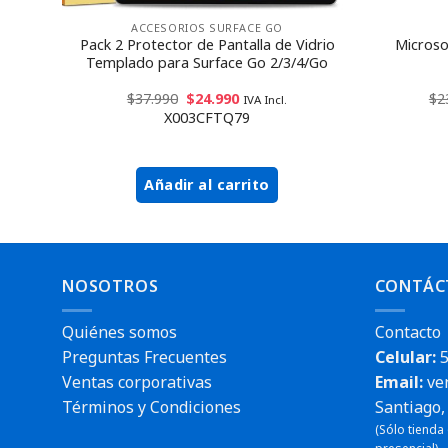
ACCESORIOS SURFACE GO
clado
Pack 2 Protector de Pantalla de Vidrio
Microso
ña
Templado para Surface Go 2/3/4/Go
$
37.990
$
24.990
$
2
IVA Incl.
X003CFTQ79
Añadir al carrito
NOSOTROS
CONTÁC
Quiénes somos
Contacto
Preguntas Frecuentes
Celular:
5
Ventas corporativas
Email:
ve
Términos y Condiciones
Santiago, 
(Sólo tienda