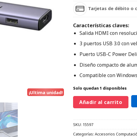
Tarjetas de débito o 
Características claves:
Salida HDMI con resoluc
3 puertos USB 3.0 con ve
Puerto USB-C Power Deli
Diseño compacto de alumi
Compatible con Windows,
Solo quedan 1 disponibles
¡Ultima unidad!
Añadir al carrito
SKU:
15597
Categorías:
Accesorios Computaci