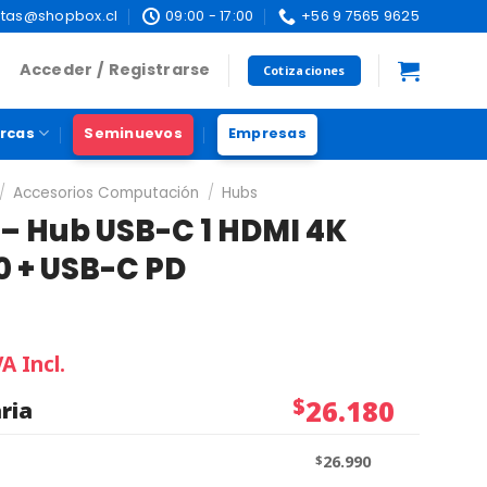
tas@shopbox.cl
09:00 - 17:00
+56 9 7565 9625
Acceder / Registrarse
Cotizaciones
rcas
Seminuevos
Empresas
/
Accesorios Computación
/
Hubs
– Hub USB-C 1 HDMI 4K
.0 + USB-C PD
VA Incl.
$
26.180
ria
$
26.990