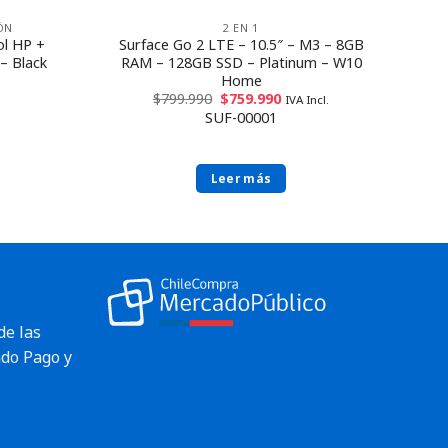
ÓN
2 EN 1
ol HP +
Surface Go 2 LTE – 10.5″ – M3 – 8GB
– Black
RAM – 128GB SSD – Platinum – W10
Home
$
799.990
$
759.990
IVA Incl.
SUF-00001
Leer más
de las
do Pago y