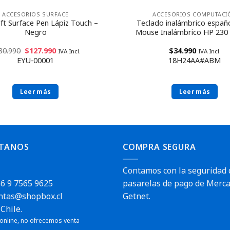
ACCESORIOS SURFACE
ACCESORIOS COMPUTACI
ft Surface Pen Lápiz Touch –
Teclado inalámbrico españ
Negro
Mouse Inalámbrico HP 230 
30.990
$
127.990
$
34.990
IVA Incl.
IVA Incl.
EYU-00001
18H24AA#ABM
Leer más
Leer más
TANOS
COMPRA SEGURA
Contamos con la seguridad 
6 9 7565 9625
pasarelas de pago de Merca
ntas@shopbox.cl
Getnet.
Chile.
 online, no ofrecemos venta