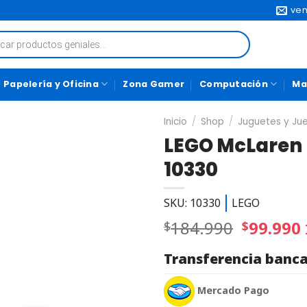
ven
Papelería y Oficina
Zona Gamer
Computación
Ma
Inicio
/
Shop
/
Juguetes y Ju
LEGO McLaren 
10330
SKU: 10330
LEGO
184.990
99.990
$
$
Transferencia banca
Mercado Pago