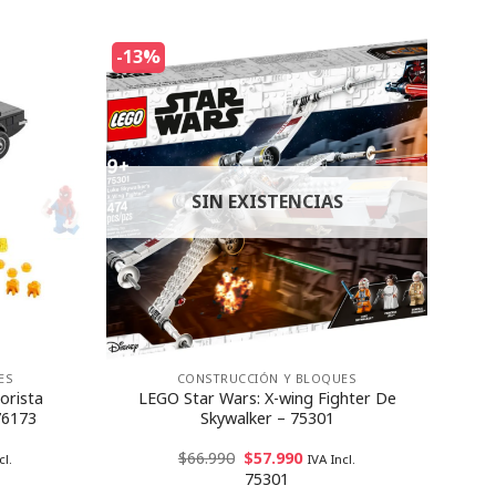
-13%
SIN EXISTENCIAS
ES
CONSTRUCCIÓN Y BLOQUES
orista
LEGO Star Wars: X-wing Fighter De
76173
Skywalker – 75301
$
66.990
$
57.990
cl.
IVA Incl.
75301