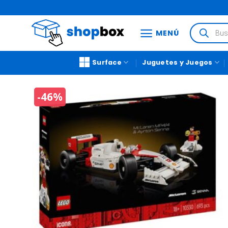
MENÚ
Surface
Juguetes y Juegos
-46%