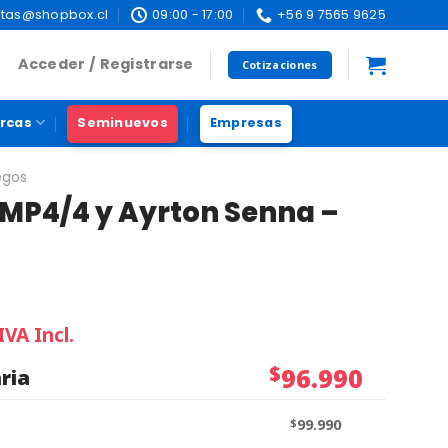
tas@shopbox.cl
09:00 - 17:00
+56 9 7565 9625
Acceder / Registrarse
Cotizaciones
rcas
Seminuevos
Empresas
egos
MP4/4 y Ayrton Senna –
IVA Incl.
$
96.990
ria
$
99.990