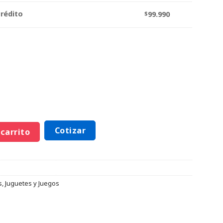
crédito
$
99.990
Cotizar
 carrito
s
,
Juguetes y Juegos