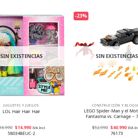
-23%
SIN EXISTENCIAS
SIN EXISTENCIAS
JUGUETES Y JUEGOS
CONSTRUCCIÓN Y BLOQU
LEGO Spider-Man y el Mot
LOL Hair Hair Hair
Fantasma vs. Carnage – 
16.990
$
14.990
$
52.990
$
40.990
IVA Incl.
IVA In
580348EUC-2
76173