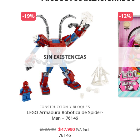
-19%
-12%
SIN EXISTENCIAS
CONSTRUCCIÓN Y BLOQUES
o
LEGO Armadura Robótica de Spider-
ento
Man – 76146
$
58.990
$
47.990
$
IVA Incl.
76146