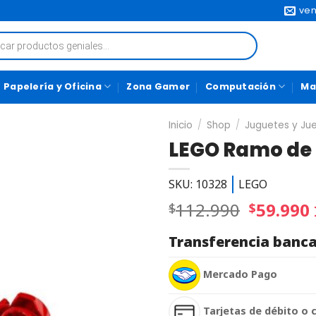
ven
Papelería y Oficina
Zona Gamer
Computación
Ma
Inicio
/
Shop
/
Juguetes y Ju
LEGO Ramo de 
SKU: 10328
LEGO
112.990
59.990
$
$
Transferencia banca
Mercado Pago
Tarjetas de débito o 