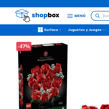
MENÚ
Surface
Juguetes y Juegos
-47%