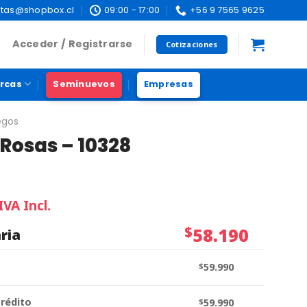
tas@shopbox.cl
09:00 - 17:00
+56 9 7565 9625
Acceder / Registrarse
Cotizaciones
rcas
Seminuevos
Empresas
egos
Rosas – 10328
IVA Incl.
$
58.190
ria
$
59.990
crédito
$
59.990