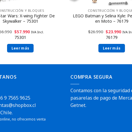
ONSTRUCCIÓN Y BLOQUES
CONSTRUCCIÓN Y BLOQU
tar Wars: X-wing Fighter De
LEGO Batman y Selina Kyle: P
Skywalker – 75301
en Moto – 76179
66.990
$
57.990
$
26.990
$
23.990
IVA Incl.
IVA In
75301
76179
Leer más
Leer más
TANOS
COMPRA SEGURA
Contamos con la seguridad 
6 9 7565 9625
pasarelas de pago de Merca
ntas@shopbox.cl
Getnet.
Chile.
Envío rápido
 online, no ofrecemos venta
pido