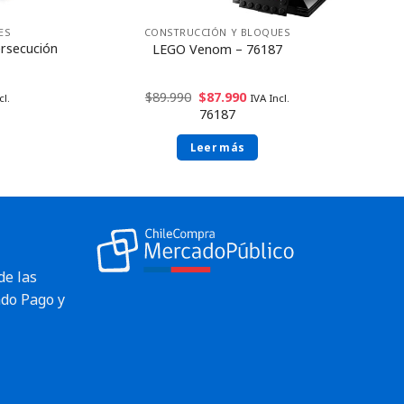
ES
CONSTRUCCIÓN Y BLOQUES
ersecución
LEGO Venom – 76187
$
89.990
$
87.990
cl.
IVA Incl.
76187
Leer más
de las
do Pago y
Envío rápido