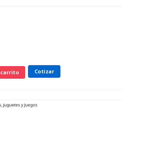
Cotizar
 carrito
s
,
Juguetes y Juegos