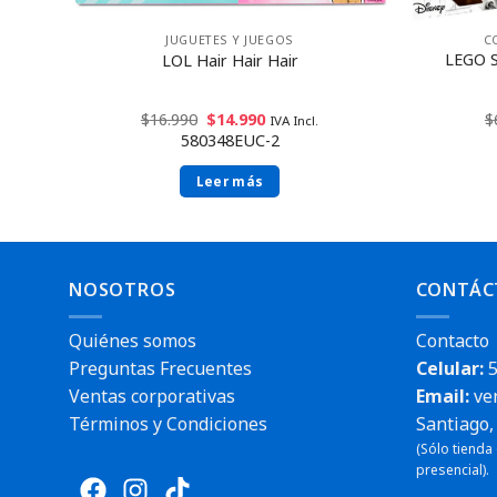
JUGUETES Y JUEGOS
C
rio y
LEGO S
LOL Hair Hair Hair
$
16.990
$
14.990
$
IVA Incl.
580348EUC-2
Leer más
NOSOTROS
CONTÁC
Quiénes somos
Contacto
Preguntas Frecuentes
Celular:
5
Ventas corporativas
Email:
ve
Términos y Condiciones
Santiago, 
(Sólo tienda
Envío rá
presencial).