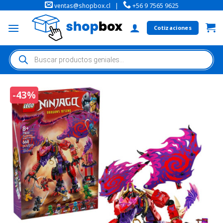
ventas@shopbox.cl
|
+56 9 7565 9625
Cotizaciones
-43%