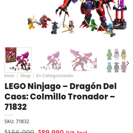
Inicio
/
Shop
/
En Categorización
LEGO Ninjago – Dragón Del
Caos: Colmillo Tronador –
71832
SKU: 71832
156.990
89.990
$
$
IVA Incl.