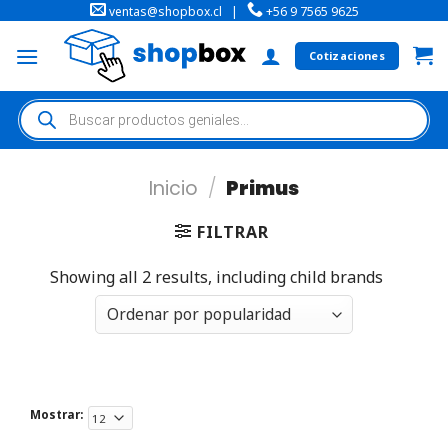
ventas@shopbox.cl
|
+56 9 7565 9625
Cotizaciones
Inicio
/
Primus
FILTRAR
Showing all 2 results, including child brands
Mostrar: