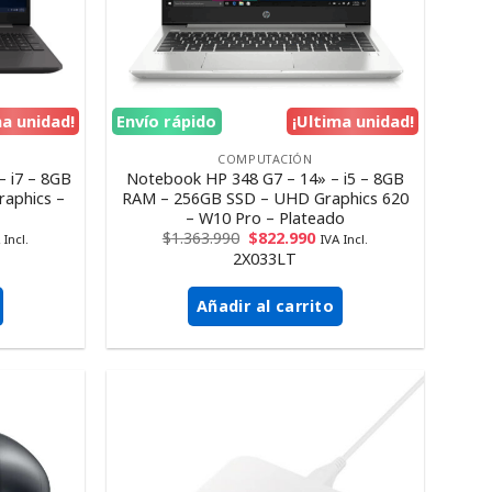
ma unidad!
Envío rápido
¡Ultima unidad!
COMPUTACIÓN
– i7 – 8GB
Notebook HP 348 G7 – 14» – i5 – 8GB
raphics –
RAM – 256GB SSD – UHD Graphics 620
– W10 Pro – Plateado
$
1.363.990
$
822.990
 Incl.
IVA Incl.
2X033LT
Añadir al carrito