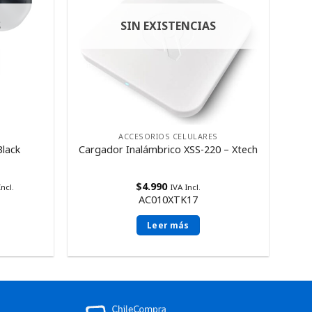
S
SIN EXISTENCIAS
ACCESORIOS CELULARES
lack
Cargador Inalámbrico XSS-220 – Xtech
$
4.990
Incl.
IVA Incl.
AC010XTK17
Leer más