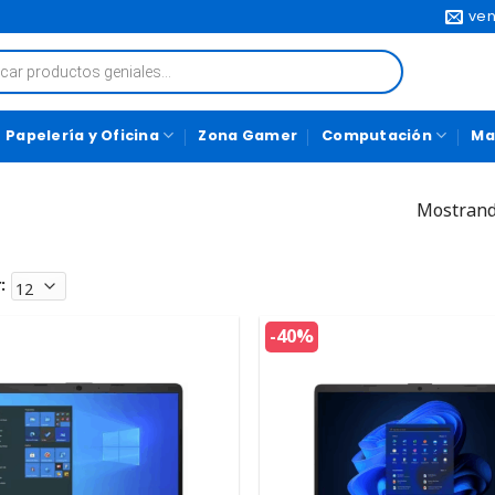
ven
Papelería y Oficina
Zona Gamer
Computación
Ma
Mostrand
:
-40%