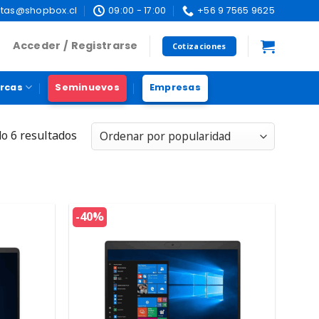
tas@shopbox.cl
09:00 - 17:00
+56 9 7565 9625
Acceder / Registrarse
Cotizaciones
rcas
Seminuevos
Empresas
o 6 resultados
-40%