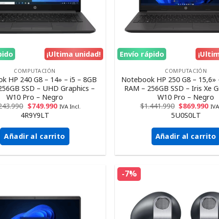
pido
¡Ultima unidad!
Envío rápido
¡Ulti
COMPUTACIÓN
COMPUTACIÓN
k HP 240 G8 – 14» – i5 – 8GB
Notebook HP 250 G8 – 15,6» 
256GB SSD – UHD Graphics –
RAM – 256GB SSD – Iris Xe G
W10 Pro – Negro
W10 Pro – Negro
243.990
$
749.990
$
1.441.990
$
869.990
IVA Incl.
IVA
4R9Y9LT
5U0S0LT
Añadir al carrito
Añadir al carrito
-7%