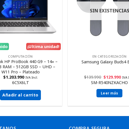
SIN EXISTENCIA
pido
¡Ultima unidad!
COMPUTACIÓN
EN CATEGORIZACIÓN
k HP ProBook 440 G9 – 14» –
Samsung Galaxy Buds4 B
GB RAM – 512GB SSD – UHD –
W11 Pro – Plateado
$
1.203.990
$
139.990
$
129.990
IVA Incl.
IVA 
6C5X6LT
SM-R540NZKACHO
Leer más
Añadir al carrito
TANOS
COMPRA SEGURA