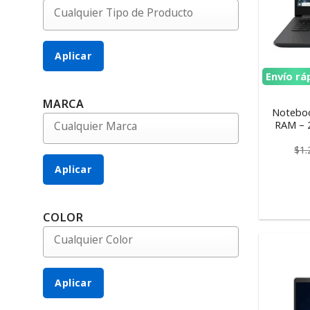
Aplicar
Envío rá
MARCA
Noteboo
RAM – 
$
1.
Aplicar
COLOR
Aplicar