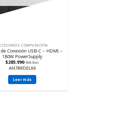
CCESORIOS COMPUTACIÓN
n de Conexión USB-C – HDMI –
180W PowerSupply
$
285.990
IVA Incl.
AN789DEL66
Leer más