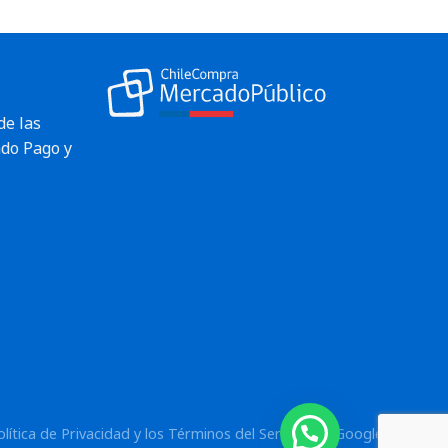
de las
do Pago y
olítica de Privacidad
y los
Términos del Servicio
de Google.
¿Necesitas ayuda?