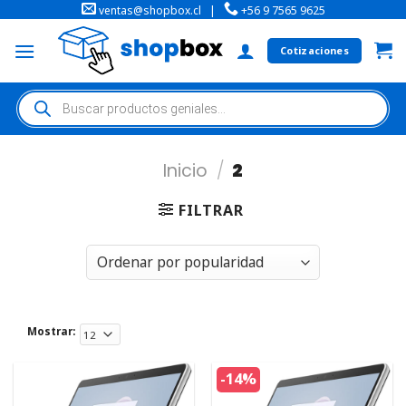
ventas@shopbox.cl
|
+56 9 7565 9625
Cotizaciones
Inicio
/
2
FILTRAR
Mostrar:
-14%