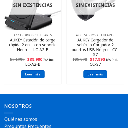
SIN EXISTENCIAS
SIN EXISTENCIAS
ACCESORIOS CELULARES
ACCESORIOS CELULARES
AUKEY Estación de carga
AUKEY Cargador de
rápida 2 en 1 con soporte
vehículo Cargador 2
Negro – LC-A2-B
puertos USB Negro – CC-
S7
$
64.990
$
39.990
$
28.990
$
17.990
IVA Incl.
IVA Incl.
LC-A2-B
CC-S7
Leer más
Leer más
NOSOTROS
Quiénes somos
Preguntas Frecuentes