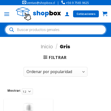
ventas@shopbox.cl
|
+56 9 7565 9625
Cotizaciones
Inicio
/
Gris
FILTRAR
Mostrar: