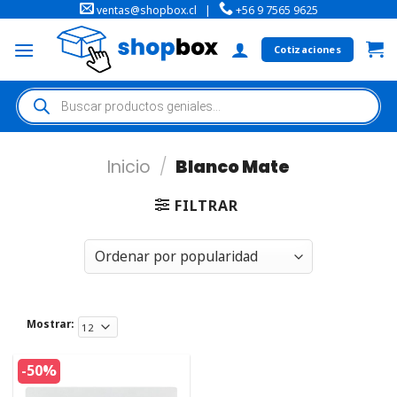
ventas@shopbox.cl
|
+56 9 7565 9625
Cotizaciones
Inicio
/
Blanco Mate
FILTRAR
Mostrar:
-50%