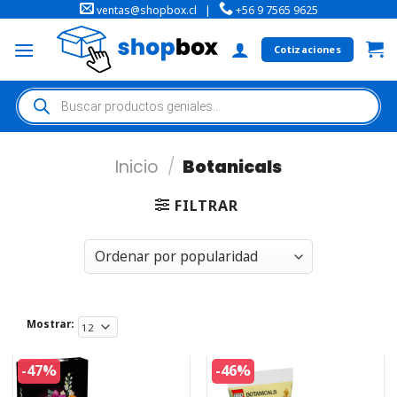
ventas@shopbox.cl
|
+56 9 7565 9625
Cotizaciones
Inicio
/
Botanicals
FILTRAR
Mostrar:
-47%
-46%