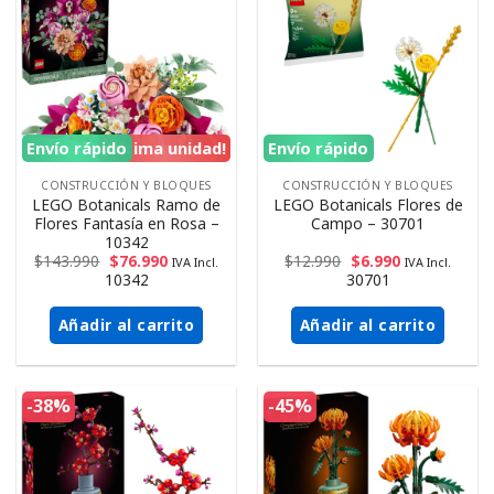
Envío rápido
¡Ultima unidad!
Envío rápido
CONSTRUCCIÓN Y BLOQUES
CONSTRUCCIÓN Y BLOQUES
LEGO Botanicals Ramo de
LEGO Botanicals Flores de
Flores Fantasía en Rosa –
Campo – 30701
10342
$
143.990
$
76.990
$
12.990
$
6.990
IVA Incl.
IVA Incl.
10342
30701
Añadir al carrito
Añadir al carrito
-38%
-45%