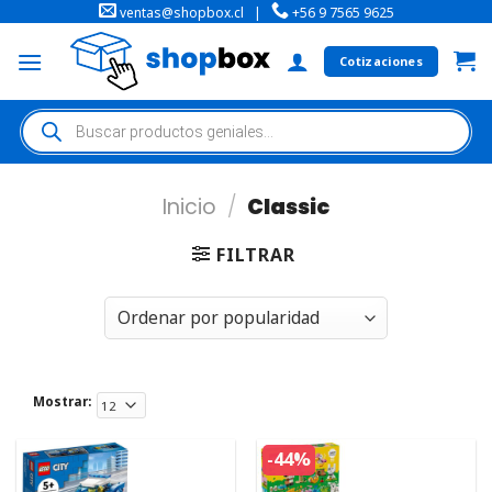
ventas@shopbox.cl
|
+56 9 7565 9625
Cotizaciones
Inicio
/
Classic
FILTRAR
Mostrar:
-44%