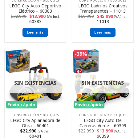
CONSTRUCCIÓN Y BLOQUES
CONSTRUCCIÓN Y BLOQUES
LEGO City Auto Deportivo
LEGO Ladrillos Creativos
Eléctrico – 60383
Transparentes – 11013
$
22.990
$
13.990
$
69.990
$
45.990
IVA Incl.
IVA Incl.
60383
11013
Leer más
Leer más
-39%
SIN EXISTENCIAS
SIN EXISTENCIAS
Envío rápido
Envío rápido
CONSTRUCCIÓN Y BLOQUES
CONSTRUCCIÓN Y BLOQUES
LEGO City Aplanadora de
LEGO City Auto De
Obra – 60401
Carreras Verde – 60399
$
22.990
$
22.990
$
13.990
IVA Incl.
IVA Incl.
60401
60399