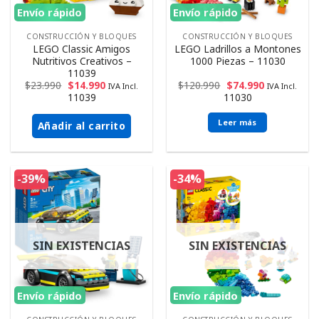
Envío rápido
Envío rápido
CONSTRUCCIÓN Y BLOQUES
CONSTRUCCIÓN Y BLOQUES
LEGO Classic Amigos
LEGO Ladrillos a Montones
Nutritivos Creativos –
1000 Piezas – 11030
11039
$
23.990
$
14.990
$
120.990
$
74.990
IVA Incl.
IVA Incl.
11039
11030
Leer más
Añadir al carrito
-39%
-34%
SIN EXISTENCIAS
SIN EXISTENCIAS
Envío rápido
Envío rápido