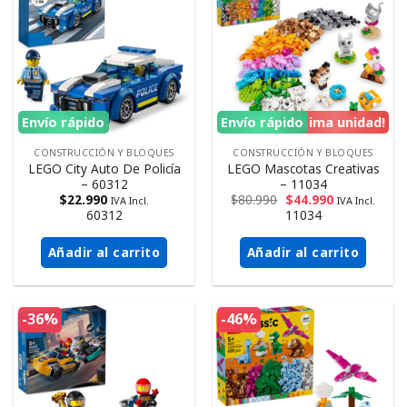
Envío rápido
Envío rápido
¡Ultima unidad!
CONSTRUCCIÓN Y BLOQUES
CONSTRUCCIÓN Y BLOQUES
LEGO City Auto De Policía
LEGO Mascotas Creativas
– 60312
– 11034
$
22.990
$
80.990
$
44.990
IVA Incl.
IVA Incl.
60312
11034
Añadir al carrito
Añadir al carrito
-36%
-46%