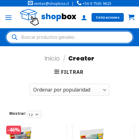
ventas@shopbox.cl
|
+56 9 7565 9625
Cotizaciones
Inicio
/
Creator
FILTRAR
Mostrar:
-46%