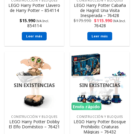
CONSTRUCCIÓN Y BLOQUES
CONSTRUCCIÓN Y BLOQUES
LEGO Harry Potter Llavero
LEGO Harry Potter Cabaña
de Harry Potter – 854114
de Hagrid: Una Visita
Inesperada – 76428
$
15.990
$
179.990
$
115.990
IVA Incl.
IVA Incl.
854114
76428
Leer más
Leer más
SIN EXISTENCIAS
SIN EXISTENCIAS
Envío rápido
CONSTRUCCIÓN Y BLOQUES
CONSTRUCCIÓN Y BLOQUES
LEGO Harry Potter Dobby
LEGO Harry Potter Bosque
El Elfo Doméstico – 76421
Prohibido: Criaturas
Mágicas – 76432