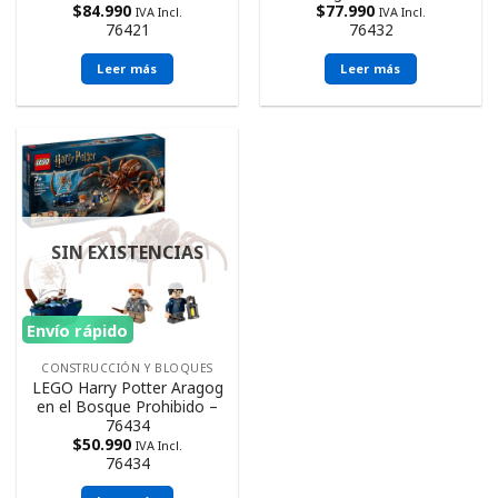
$
84.990
$
77.990
IVA Incl.
IVA Incl.
76421
76432
Leer más
Leer más
SIN EXISTENCIAS
Envío rápido
CONSTRUCCIÓN Y BLOQUES
LEGO Harry Potter Aragog
en el Bosque Prohibido –
76434
$
50.990
IVA Incl.
76434