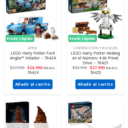
Envío rápido
Envío rápido
APPLE
CONSTRUCCIÓN Y BLOQUES
LEGO Harry Potter Ford
LEGO Harry Potter Hedwig
Anglia™ Volador – 76424
en el Número 4 de Privet
Drive – 76425
$
37.990
$
26.990
$
50.990
$
27.990
IVA Incl.
IVA Incl.
76424
76425
Añadir al carrito
Añadir al carrito