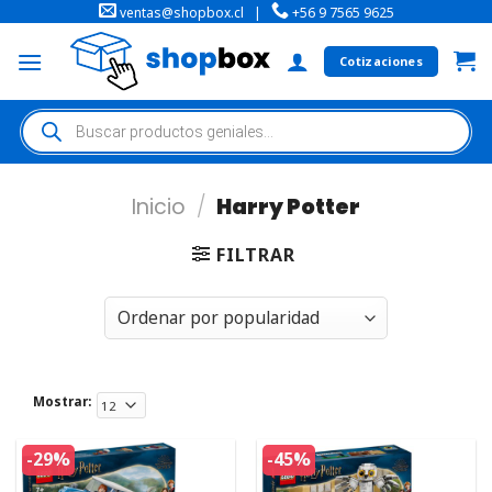
ventas@shopbox.cl
|
+56 9 7565 9625
Cotizaciones
Inicio
/
Harry Potter
FILTRAR
Mostrar:
-29%
-45%