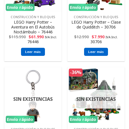
Envío rápido
Envío rápido
CONSTRUCCIÓN Y BLOQUES
CONSTRUCCIÓN Y BLOQUES
LEGO Harry Potter –
LEGO Harry Potter – Clase
Aventura en El Autobús
de Quidditch – 30706
Noctámbulo – 76446
$
115.990
$
61.990
$
12.990
$
7.990
IVA Incl.
IVA Incl.
76446
30706
Leer más
Leer más
-36%
SIN EXISTENCIAS
SIN EXISTENCIAS
Envío rápido
Envío rápido