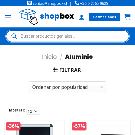
ventas@shopbox.cl
|
+56 9 7565 9625
Cotizaciones
Inicio
/
Aluminio
FILTRAR
Mostrar:
-36%
-57%