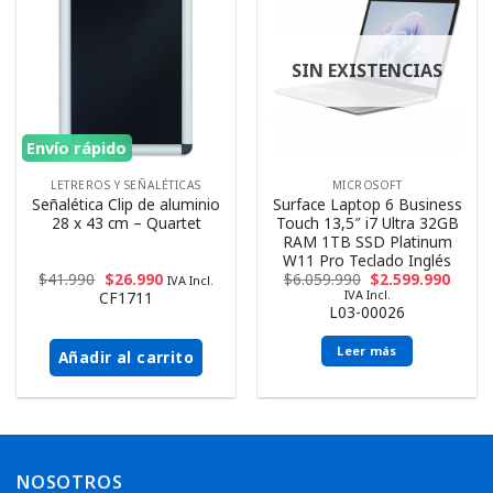
SIN EXISTENCIAS
Envío rápido
LETREROS Y SEÑALÉTICAS
MICROSOFT
Señalética Clip de aluminio
Surface Laptop 6 Business
28 x 43 cm – Quartet
Touch 13,5″ i7 Ultra 32GB
RAM 1TB SSD Platinum
W11 Pro Teclado Inglés
$
41.990
$
26.990
$
6.059.990
$
2.599.990
IVA Incl.
IVA Incl.
CF1711
L03-00026
Leer más
Añadir al carrito
NOSOTROS