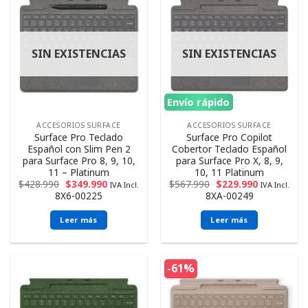
SIN EXISTENCIAS
SIN EXISTENCIAS
Envío rápido
ACCESORIOS SURFACE
ACCESORIOS SURFACE
Surface Pro Teclado
Surface Pro Copilot
Español con Slim Pen 2
Cobertor Teclado Español
para Surface Pro 8, 9, 10,
para Surface Pro X, 8, 9,
11 – Platinum
10, 11 Platinum
$
428.990
$
349.990
$
567.990
$
229.990
IVA Incl.
IVA Incl.
8X6-00225
‎8XA-00249
Leer más
Leer más
-61%