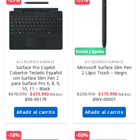
-29%
-31%
Envío rápido
ACCESORIOS SURFACE
ACCESORIOS SURFACE
Surface Pro Copilot
Microsoft Surface Slim Pen
Cobertor Teclado Español
2 Lápiz Touch – Negro
con Surface Slim Pen 2
para Surface Pro X, 8, 9,
10, 11 – Black
$
678.990
$
479.990
$
258.990
$
179.990
IVA Incl.
IVA Incl.
8X6-00179
8WX-00001
Añadir al carrito
Añadir al carrito
-18%
-60%