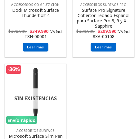
ACCESORIOS COMPUTACIÓN
ACCESORIOS SURFACE PRO
Dock Microsoft Surface
Surface Pro Signature
Thunderbolt 4
Cobertor Teclado Español
para Surface Pro 8, 9 y X –
Sapphire
$
398.990
$
349.990
$
339.990
$
299.990
IVA Incl.
IVA Incl.
T8H-00001
8XA-00108
Leer más
Leer más
-36%
SIN EXISTENCIAS
Envío rápido
ACCESORIOS SURFACE
Microsoft Surface Slim Pen