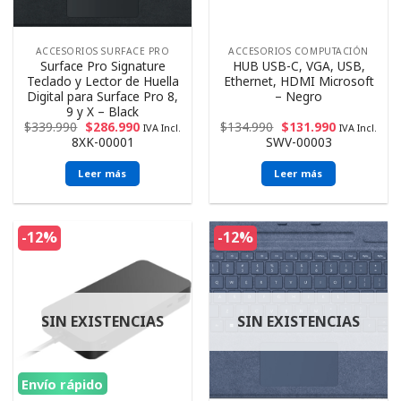
ACCESORIOS SURFACE PRO
ACCESORIOS COMPUTACIÓN
Surface Pro Signature
HUB USB-C, VGA, USB,
Teclado y Lector de Huella
Ethernet, HDMI Microsoft
Digital para Surface Pro 8,
– Negro
9 y X – Black
$
339.990
$
286.990
$
134.990
$
131.990
IVA Incl.
IVA Incl.
8XK-00001
SWV-00003
Leer más
Leer más
-12%
-12%
SIN EXISTENCIAS
SIN EXISTENCIAS
Envío rápido