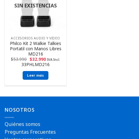
SIN EXISTENCIAS
ACCESORIOS AUDIO Y VIDEO
Philco Kit 2 Walkie Talkies
Portatil con Manos Libres
MD216
$
53.990
$
32.990
IVA Incl.
33PHLMD216
Leer más
NOSOTROS
Quiénes somos
Preguntas Frecuentes