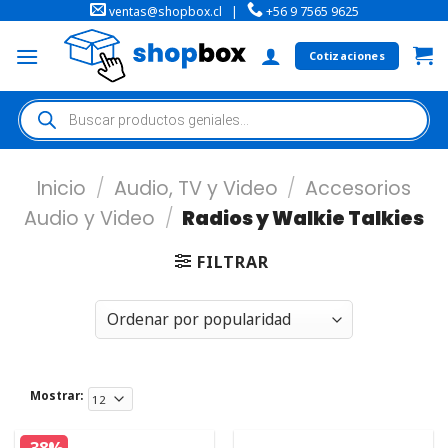
ventas@shopbox.cl
|
+56 9 7565 9625
Cotizaciones
Inicio
/
Audio, TV y Video
/
Accesorios
Audio y Video
/
Radios y Walkie Talkies
FILTRAR
Mostrar: