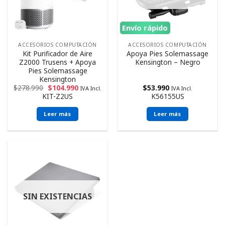
Envío rápido
ACCESORIOS COMPUTACIÓN
ACCESORIOS COMPUTACIÓN
Kit Purificador de Aire
Apoya Pies Solemassage
Z2000 Trusens + Apoya
Kensington – Negro
Pies Solemassage
Kensington
$
278.990
$
104.990
$
53.990
IVA Incl.
IVA Incl.
KIT-Z2US
K56155US
Leer más
Leer más
SIN EXISTENCIAS