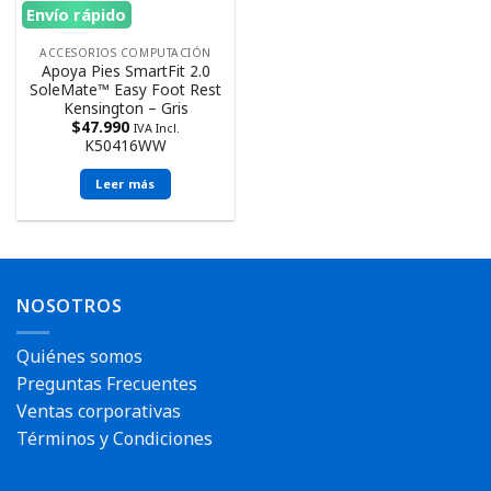
Envío rápido
ACCESORIOS COMPUTACIÓN
Apoya Pies SmartFit 2.0
SoleMate™ Easy Foot Rest
Kensington – Gris
$
47.990
IVA Incl.
K50416WW
Leer más
NOSOTROS
Quiénes somos
Preguntas Frecuentes
Ventas corporativas
Términos y Condiciones