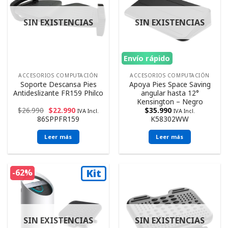
SIN EXISTENCIAS
SIN EXISTENCIAS
Envío rápido
ACCESORIOS COMPUTACIÓN
ACCESORIOS COMPUTACIÓN
Soporte Descansa Pies
Apoya Pies Space Saving
Antideslizante FR159 Philco
angular hasta 12°
Kensington – Negro
$
26.990
$
22.990
$
35.990
IVA Incl.
IVA Incl.
86SPPFR159
K58302WW
Leer más
Leer más
Kit
-62%
SIN EXISTENCIAS
SIN EXISTENCIAS