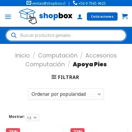
ventas@shopbox.cl
|
+56 9 7565 9625
Cotizaciones
Inicio
/
Computación
/
Accesorios
Computación
/
Apoya Pies
FILTRAR
Mostrar: