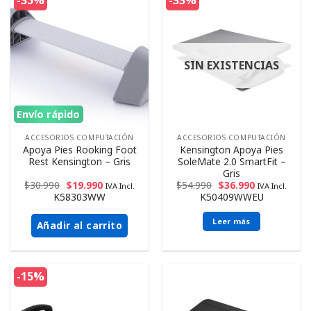
-35%
-33%
SIN EXISTENCIAS
Envío rápido
ACCESORIOS COMPUTACIÓN
ACCESORIOS COMPUTACIÓN
Apoya Pies Rooking Foot
Kensington Apoya Pies
Rest Kensington – Gris
SoleMate 2.0 SmartFit –
Gris
$
30.990
$
19.990
$
54.990
$
36.990
IVA Incl.
IVA Incl.
K58303WW
K50409WWEU
Leer más
Añadir al carrito
-15%