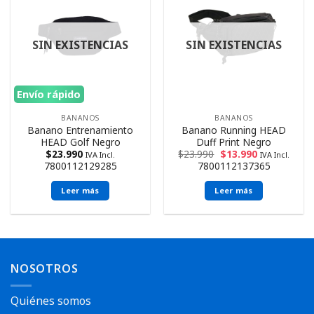
SIN EXISTENCIAS
SIN EXISTENCIAS
Envío rápido
BANANOS
BANANOS
Banano Entrenamiento
Banano Running HEAD
HEAD Golf Negro
Duff Print Negro
$
23.990
$
23.990
$
13.990
IVA Incl.
IVA Incl.
7800112129285
7800112137365
Leer más
Leer más
NOSOTROS
Quiénes somos