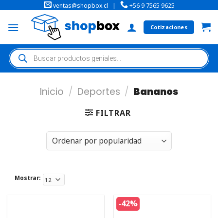
ventas@shopbox.cl
|
+56 9 7565 9625
Cotizaciones
Inicio
/
Deportes
/
Bananos
FILTRAR
Mostrar:
-42%