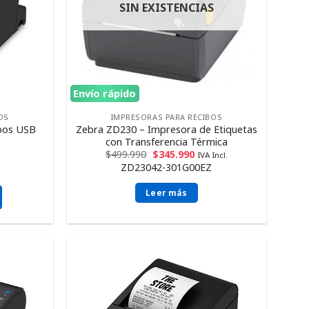
SIN EXISTENCIAS
Envío rápido
OS
IMPRESORAS PARA RECIBOS
bos USB
Zebra ZD230 – Impresora de Etiquetas
con Transferencia Térmica
$
499.990
$
345.990
IVA Incl.
ZD23042-301G00EZ
Leer más