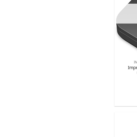
I
Impr