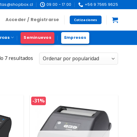
tas@shopbox.cl
09:00 - 17:00
+56 9 7565 9625
Acceder / Registrarse
Cotizaciones
rcas
Seminuevos
Empresas
o 7 resultados
-31%