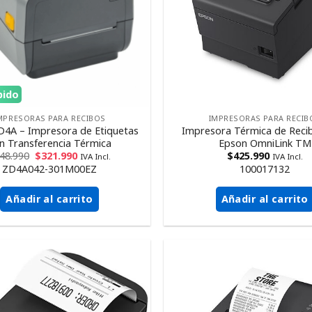
pido
MPRESORAS PARA RECIBOS
IMPRESORAS PARA RECIB
D4A – Impresora de Etiquetas
Impresora Térmica de Reci
n Transferencia Térmica
Epson OmniLink TM
48.990
$
321.990
$
425.990
IVA Incl.
IVA Incl.
ZD4A042-301M00EZ
100017132
Añadir al carrito
Añadir al carrito