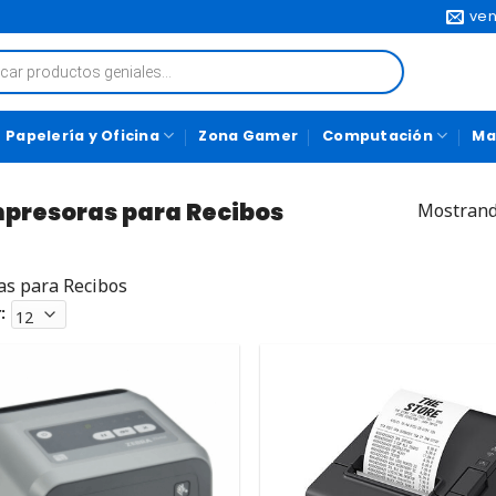
ven
Papelería y Oficina
Zona Gamer
Computación
Ma
presoras para Recibos
Mostrand
as para Recibos
: