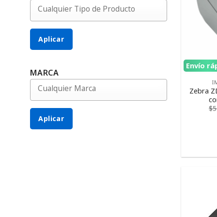
Aplicar
Envío rá
MARCA
I
Zebra Z
co
$
5
Aplicar