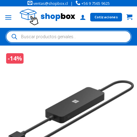
ventas@shopbox.cl
|
+56 9 7565 9625
Cotizaciones
-14%