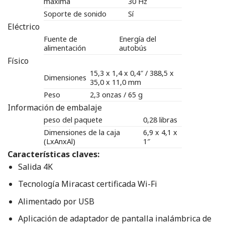
máxima
30 Hz
Soporte de sonido
Sí
Eléctrico
Fuente de
Energía del
alimentación
autobús
Físico
15,3 x 1,4 x 0,4″ / 388,5 x
Dimensiones
35,0 x 11,0 mm
Peso
2,3 onzas / 65 g
Información de embalaje
peso del paquete
0,28 libras
Dimensiones de la caja
6,9 x 4,1 x
(LxAnxAl)
1″
Características claves:
Salida 4K
Tecnología Miracast certificada Wi-Fi
Alimentado por USB
Aplicación de adaptador de pantalla inalámbrica de