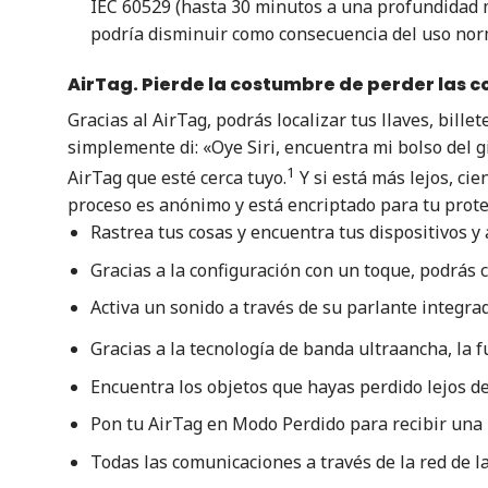
IEC 60529 (hasta 30 minutos a una profundidad má
podría disminuir como consecuencia del uso norm
AirTag. Pierde la costumbre de perder las c
Gracias al AirTag, podrás localizar tus llaves, bill
simplemente di: «Oye Siri, encuentra mi bolso del 
1
AirTag que esté cerca tuyo.
Y si está más lejos, cie
proceso es anónimo y está encriptado para tu prote
Rastrea tus cosas y encuentra tus dispositivos y
Gracias a la configuración con un toque, podrás c
Activa un sonido a través de su parlante integra
Gracias a la tecnología de banda ultraancha, la
Encuentra los objetos que hayas perdido lejos de
Pon tu AirTag en Modo Perdido para recibir una n
Todas las comunicaciones a través de la red de 