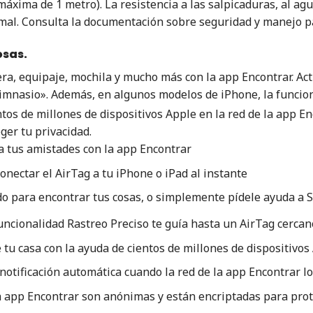
xima de 1 metro). La resistencia a las salpicaduras, al agu
al. Consulta la documentación sobre seguridad y manejo par
osas.
etera, equipaje, mochila y mucho más con la app Encontrar. Ac
gimnasio». Además, en algunos modelos de iPhone, la funcio
ntos de millones de dispositivos Apple en la red de la app En
ger tu privacidad.
 a tus amistades con la app Encontrar
onectar el AirTag a tu iPhone o iPad al instante
do para encontrar tus cosas, o simplemente pídele ayuda a S
 funcionalidad Rastreo Preciso te guía hasta un AirTag cerc
 tu casa con la ayuda de cientos de millones de dispositivos
otificación automática cuando la red de la app Encontrar lo
la app Encontrar son anónimas y están encriptadas para prot