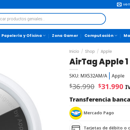
ven
Papelería y Oficina
Zona Gamer
Computación
Ma
Inicio
/
Shop
/
Apple
AirTag Apple 1
SKU: MX532AM/A
Apple
36.990
31.990
$
$
I
Transferencia banca
Mercado Pago
Tarjetas de débito o 