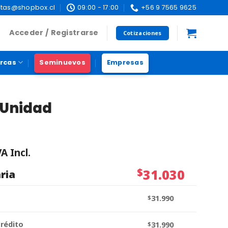
tas@shopbox.cl
09:00 - 17:00
+56 9 7565 9625
Acceder / Registrarse
Cotizaciones
rcas
Seminuevos
Empresas
 Unidad
VA Incl.
$
31.030
ria
$
31.990
crédito
$
31.990