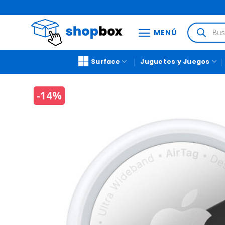
MENÚ
Surface
Juguetes y Juegos
-14%