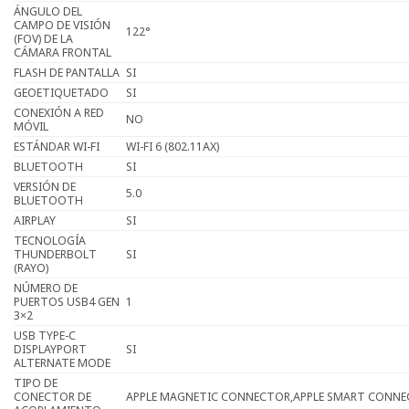
ÁNGULO DEL
CAMPO DE VISIÓN
122°
(FOV) DE LA
CÁMARA FRONTAL
FLASH DE PANTALLA
SI
GEOETIQUETADO
SI
CONEXIÓN A RED
NO
MÓVIL
ESTÁNDAR WI-FI
WI-FI 6 (802.11AX)
BLUETOOTH
SI
VERSIÓN DE
5.0
BLUETOOTH
AIRPLAY
SI
TECNOLOGÍA
THUNDERBOLT
SI
(RAYO)
NÚMERO DE
PUERTOS USB4 GEN
1
3×2
USB TYPE-C
DISPLAYPORT
SI
ALTERNATE MODE
TIPO DE
CONECTOR DE
APPLE MAGNETIC CONNECTOR,APPLE SMART CONN