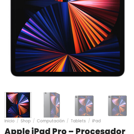
Inicio
/
Shop
/
Computación
/
Tablets
/
iPad
Apple iPad Pro – Procesador