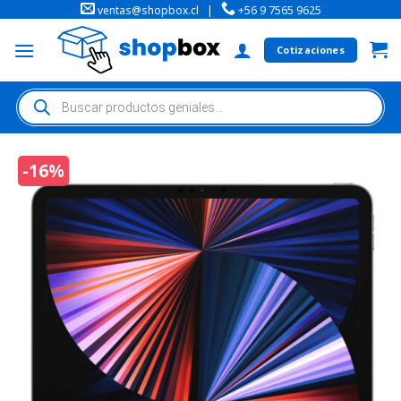
ventas@shopbox.cl
|
+56 9 7565 9625
Cotizaciones
-16%