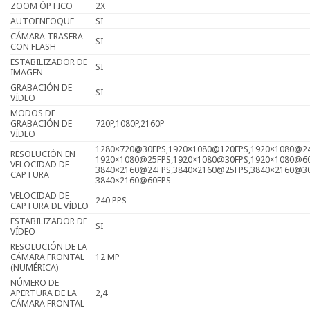
ZOOM ÓPTICO
2X
AUTOENFOQUE
SI
CÁMARA TRASERA
SI
CON FLASH
ESTABILIZADOR DE
SI
IMAGEN
GRABACIÓN DE
SI
VÍDEO
MODOS DE
GRABACIÓN DE
720P,1080P,2160P
VÍDEO
1280×720@30FPS,1920×1080@120FPS,1920×1080@24
RESOLUCIÓN EN
1920×1080@25FPS,1920×1080@30FPS,1920×1080@60
VELOCIDAD DE
3840×2160@24FPS,3840×2160@25FPS,3840×2160@30
CAPTURA
3840×2160@60FPS
VELOCIDAD DE
240 PPS
CAPTURA DE VÍDEO
ESTABILIZADOR DE
SI
VÍDEO
RESOLUCIÓN DE LA
CÁMARA FRONTAL
12 MP
(NUMÉRICA)
NÚMERO DE
APERTURA DE LA
2,4
CÁMARA FRONTAL