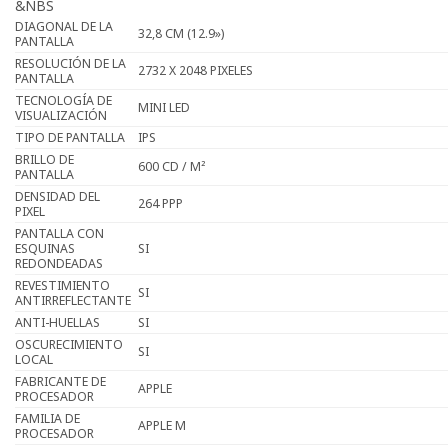
&NBS
DIAGONAL DE LA
32,8 CM (12.9»)
PANTALLA
RESOLUCIÓN DE LA
2732 X 2048 PIXELES
PANTALLA
TECNOLOGÍA DE
MINI LED
VISUALIZACIÓN
TIPO DE PANTALLA
IPS
BRILLO DE
600 CD / M²
PANTALLA
DENSIDAD DEL
264 PPP
PIXEL
PANTALLA CON
ESQUINAS
SI
REDONDEADAS
REVESTIMIENTO
SI
ANTIRREFLECTANTE
ANTI-HUELLAS
SI
OSCURECIMIENTO
SI
LOCAL
FABRICANTE DE
APPLE
PROCESADOR
FAMILIA DE
APPLE M
PROCESADOR