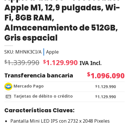
Apple M1, 12,9 pulgadas, Wi-
Fi, 8GB RAM,
Almacenamiento de 512GB,
Gris espacial
SKU: MHNK3CI/A
Apple
1.339.990
1.129.990
$
$
IVA Incl.
$
1.096.090
Transferencia bancaria
Mercado Pago
$
1.129.990
Tarjetas de débito o crédito
$
1.129.990
Características Claves:
Pantalla Mini LED IPS con 2732 x 2048 Pixeles