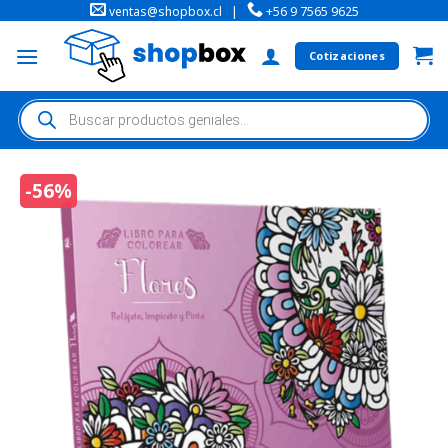
ventas@shopbox.cl
|
+56 9 7565 9625
Cotizaciones
-56%