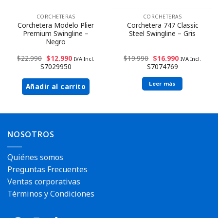
CORCHETERAS
CORCHETERAS
Corchetera Modelo Plier
Corchetera 747 Classic
Premium Swingline –
Steel Swingline – Gris
Negro
$
22.990
$
12.990
$
19.990
$
16.990
IVA Incl.
IVA Incl.
S7029950
S7074769
Leer más
Añadir al carrito
NOSOTROS
Envío rápido
Quiénes somos
Preguntas Frecuentes
Ventas corporativas
Términos y Condiciones