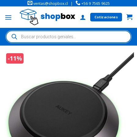
ventas@shopbox.cl
|
+56 9 7565 9625
Cotizaciones
-11%