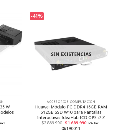
-41%
SIN EXISTENCIAS
ÓN
ACCESORIOS COMPUTACIÓN
135 W
Huawei Módulo PC DDR4 16GB RAM
modelos
512GB SSD W10 para Pantallas
Interactivas IdeaHub ICD OPS i7 Z
$
2.869.990
$
1.689.990
ncl.
IVA Incl.
06190011