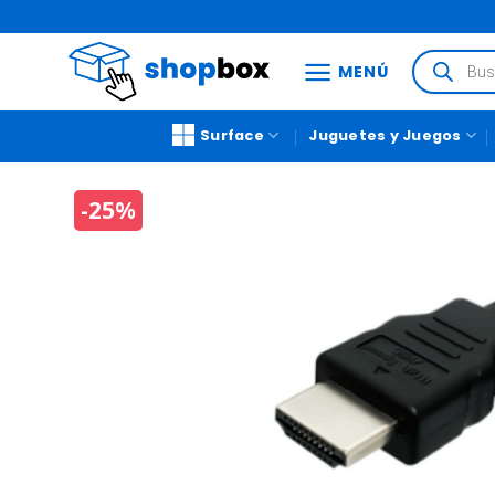
MENÚ
Surface
Juguetes y Juegos
-25%