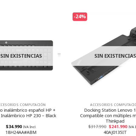
-24%
SIN EXISTENCIAS
SIN EXISTENCIAS
CCESORIOS COMPUTACIÓN
ACCESORIOS COMPUTACI
o inalámbrico español HP +
Docking Station Lenovo 
Inalámbrico HP 230 – Black
Compatible con múltiples 
Thinkpad
$
34.990
$
317.990
$
241.990
IVA Incl.
IVA I
18H24AA#ABM
40AJ0135IT