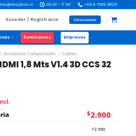
tas@shopbox.cl
09:00 - 17:00
+56 9 7565 9625
Acceder / Registrarse
Cotizaciones
rcas
Seminuevos
Empresas
/
Accesorios Computación
/
Cables
DMI 1,8 Mts V1.4 3D CCS 32
ncl.
$
2.900
ria
$
2.990