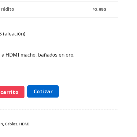
crédito
$
2.990
 (aleación)
 a HDMI macho, bañados en oro.
Cotizar
 carrito
ón
,
Cables
,
HDMI