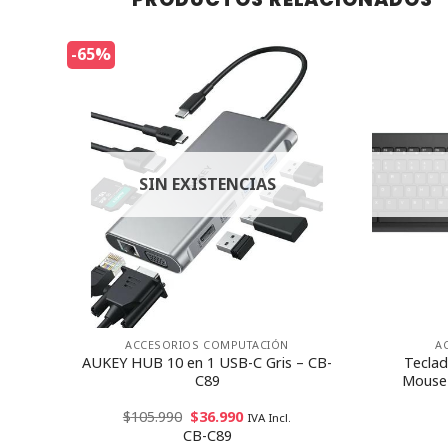
-65%
SIN EXISTENCIAS
ACCESORIOS COMPUTACIÓN
A
ara
AUKEY HUB 10 en 1 USB-C Gris – CB-
Teclad
C89
Mouse 
$
105.990
$
36.990
IVA Incl.
CB-C89