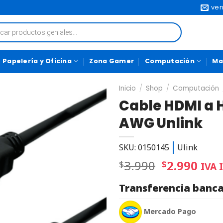
ven
Papelería y Oficina
Zona Gamer
Computación
Ma
Inicio
/
Shop
/
Computación
Cable HDMI a H
AWG Unlink
SKU: 0150145
Ulink
3.990
2.990
$
$
IVA I
Transferencia banca
Mercado Pago