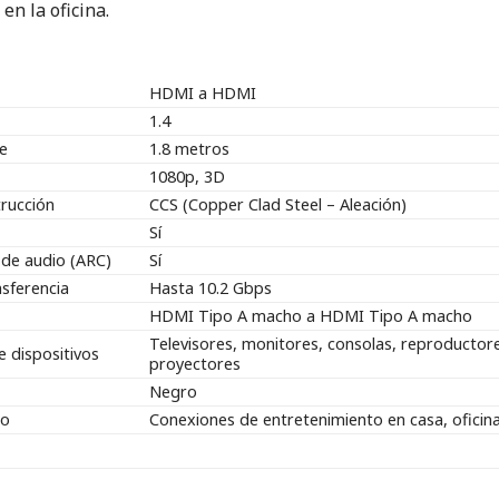
en la oficina.
HDMI a HDMI
1.4
le
1.8 metros
1080p, 3D
trucción
CCS (Copper Clad Steel – Aleación)
Sí
 de audio (ARC)
Sí
nsferencia
Hasta 10.2 Gbps
HDMI Tipo A macho a HDMI Tipo A macho
Televisores, monitores, consolas, reproductore
e dispositivos
proyectores
Negro
do
Conexiones de entretenimiento en casa, oficin