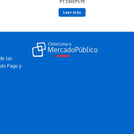
PT336EPS79
Leer más
de las
do Pago y