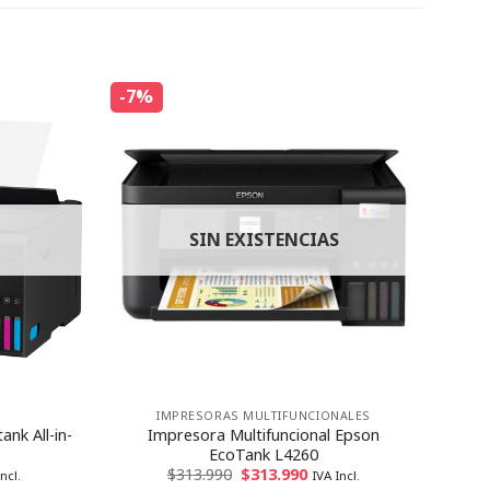
-7%
SIN EXISTENCIAS
IMPRESORAS MULTIFUNCIONALES
nk All-in-
Impresora Multifuncional Epson
EcoTank L4260
$
313.990
$
313.990
ncl.
IVA Incl.