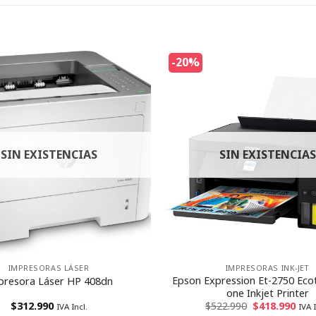
-20%
SIN EXISTENCIAS
SIN EXISTENCIAS
IMPRESORAS LÁSER
IMPRESORAS INK-JET
Epson Expression Et-2750 Ecota
presora Láser HP 408dn
one Inkjet Printer
$
312.990
$
522.990
$
418.990
IVA Incl.
IVA I