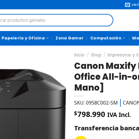
ven
Papelería y Oficina
Zona Gamer
Computación
Ma
Inicio
/
Shop
/
Impresoras y 
Canon Maxify
Office All-in-
Mano]
SKU: 0958C002-SM
CANO
798.990
$
IVA Incl.
Transferencia banca