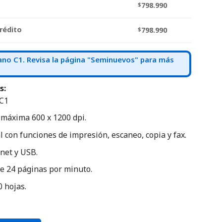
$
798.990
rédito
$
798.990
o C1. Revisa la página "Seminuevos" para más
s:
C1
 máxima 600 x 1200 dpi.
 con funciones de impresión, escaneo, copia y fax.
rnet y USB.
e 24 páginas por minuto.
 hojas.