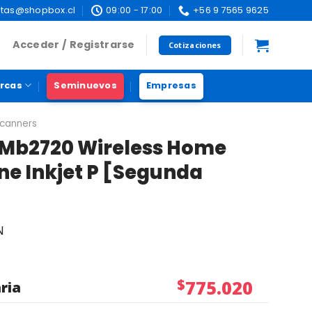
tas@shopbox.cl
09:00 - 17:00
+56 9 7565 9625
Acceder / Registrarse
Cotizaciones
rcas
Seminuevos
Empresas
Scanners
 Mb2720 Wireless Home
one Inkjet P [Segunda
N
$
775.020
ria