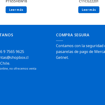
PT655HEW18
C11CG22201
Leer más
Leer más
TANOS
COMPRA SEGURA
Contamos con la seguridad 
6 9 7565 9625
pasarelas de pago de Merca
ntas@shopbox.cl
Getnet.
Chile.
 online, no ofrecemos venta