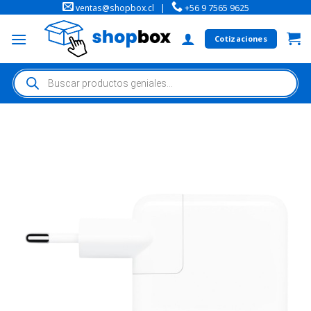
ventas@shopbox.cl
|
+56 9 7565 9625
Cotizaciones