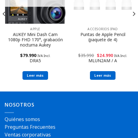
APPLE
ACCESORIOS IPAD
AUKEY Mini Dash Cam
Puntas de Apple Pencil
1080p FHD 170°, grabación
(paquete de 4)
nocturna Aukey
$
79.990
$
35.990
$
24.990
IVA Incl.
IVA Incl.
DRA5
MLUN2AM / A
Leer más
Leer más
NOSOTROS
Quiénes somos
Preguntas Frecuentes
Ventas corporativas