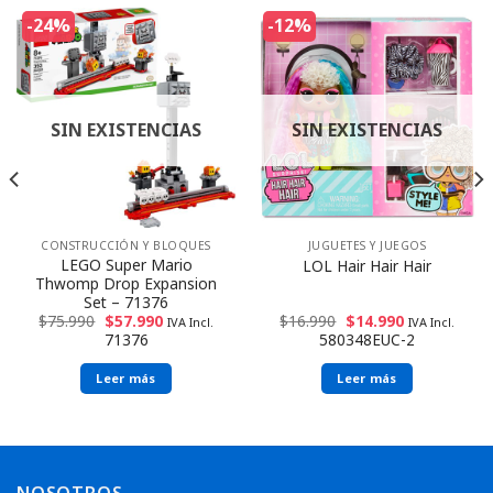
-24%
-12%
SIN EXISTENCIAS
SIN EXISTENCIAS
CONSTRUCCIÓN Y BLOQUES
JUGUETES Y JUEGOS
LEGO Super Mario
LOL Hair Hair Hair
Thwomp Drop Expansion
Set – 71376
$
75.990
$
57.990
$
16.990
$
14.990
IVA Incl.
IVA Incl.
71376
580348EUC-2
Leer más
Leer más
Envío rápido