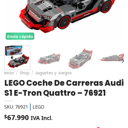
Envío rápido
Inicio
/
Shop
/
Juguetes y Juegos
LEGO Coche De Carreras Audi
S1 E-Tron Quattro – 76921
SKU: 76921
LEGO
67.990
$
IVA Incl.