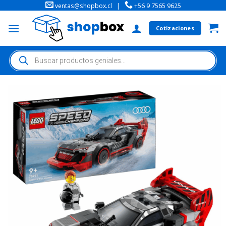
ventas@shopbox.cl
|
+56 9 7565 9625
Cotizaciones