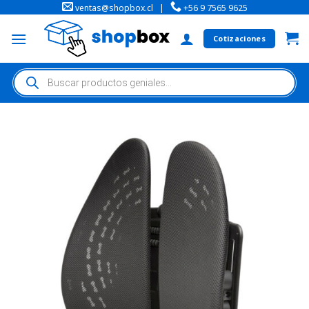
ventas@shopbox.cl
|
+56 9 7565 9625
Cotizaciones