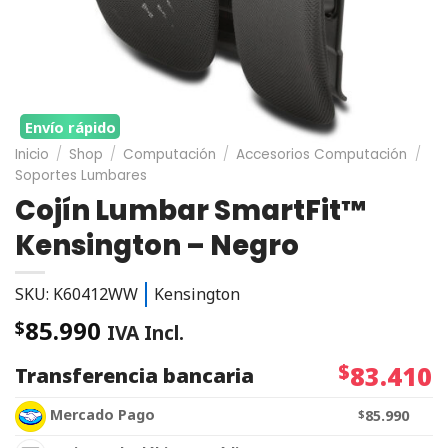
Envío rápido
Inicio
/
Shop
/
Computación
/
Accesorios Computación
/
Soportes Lumbares
Cojín Lumbar SmartFit™
Kensington – Negro
SKU: K60412WW
Kensington
85.990
$
IVA Incl.
$
83.410
Transferencia bancaria
Mercado Pago
$
85.990