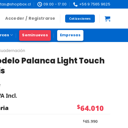
tas@shopbox.cl
09:00 - 17:00
+56 9 7565 9625
Acceder / Registrarse
Cotizaciones
rcas
Seminuevos
Empresas
ncuadernación
delo Palanca Light Touch
is
e
VA Incl.
$
64.010
ria
$
65.990