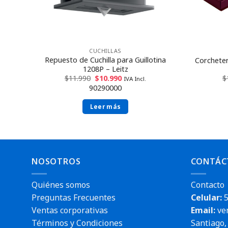
CUCHILLAS
um
Repuesto de Cuchilla para Guillotina
Corcheter
1208P – Leitz
$
11.990
$
10.990
$
IVA Incl.
90290000
Leer más
NOSOTROS
CONTÁC
Quiénes somos
Contacto
Preguntas Frecuentes
Celular:
5
Ventas corporativas
Email:
ve
Términos y Condiciones
Santiago, 