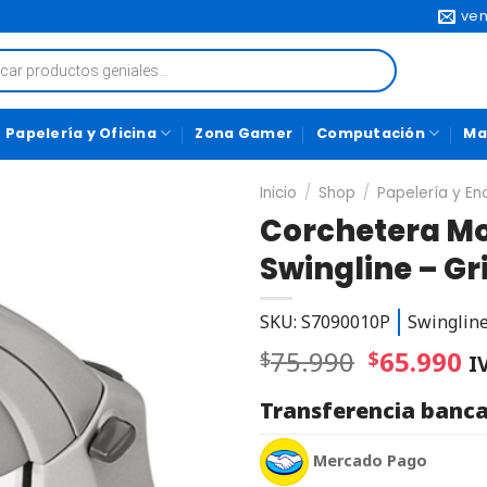
ven
Papelería y Oficina
Zona Gamer
Computación
Ma
Inicio
/
Shop
/
Papelería y E
Corchetera Mo
Swingline – Gr
SKU: S7090010P
Swinglin
75.990
65.990
$
$
I
Transferencia banca
Mercado Pago