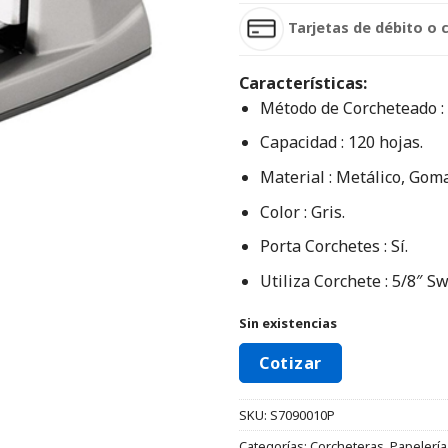
Tarjetas de débito o 
Características:
Método de Corcheteado :
Capacidad : 120 hojas.
Material : Metálico, Goma
Color : Gris.
Porta Corchetes : Sí.
Utiliza Corchete : 5/8″ S
Sin existencias
Cotizar
SKU:
S7090010P
Categorías:
Corcheteras
,
Papelería