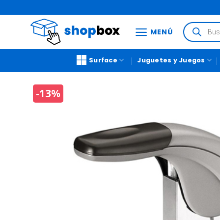
MENÚ
Surface
Juguetes y Juegos
-13%