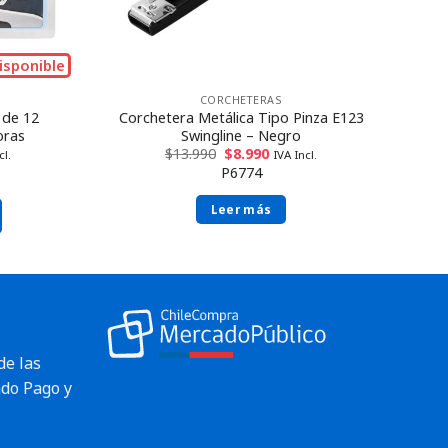
isponible
CORCHETERAS
 de 12
Corchetera Metálica Tipo Pinza E123
oras
Swingline – Negro
$
13.990
$
8.990
cl.
IVA Incl.
P6774
Leer más
de las
do Pago y