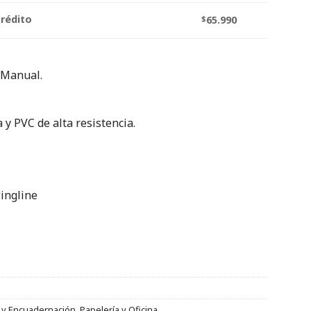
crédito
$
65.990
 Manual.
 y PVC de alta resistencia.
wingline
 y Encuadernación
,
Papelería y Oficina