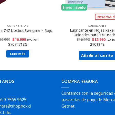
Envío rápido
Reserva d
CORCHETERAS
LUBRICANTE
Lubricante en Hojas Rexel
a 747 Lipstick Swingline – Rojo
Unidades para Triturad
19.990
$
16.990
$
16.990
$
12.990
IVA Incl.
IVA In
S7074718G
2101948
Leer más
Añadir al carrito
TANOS
COMPRA SEGURA
Contamos con la seguridad 
6 9 7565 9625
pasarelas de pago de Merca
ntas@shopbox.cl
Getnet.
Chile.